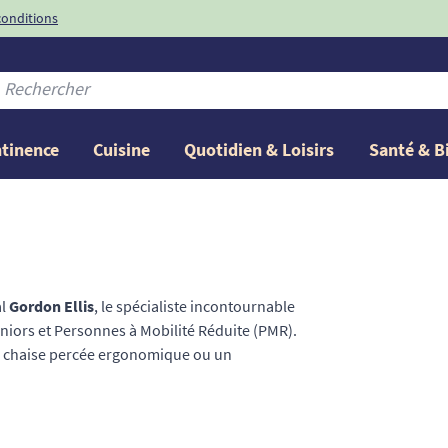
conditions
-10%
avec le code
ntinence
Cuisine
Quotidien & Loisirs
Santé & B
al
Gordon Ellis
, le spécialiste incontournable
eniors et Personnes à Mobilité Réduite (PMR).
e chaise percée ergonomique ou un
al est conçu pour prévenir le risque de chute
les professionnels de santé et les
tissent un maintien à domicile confortable,