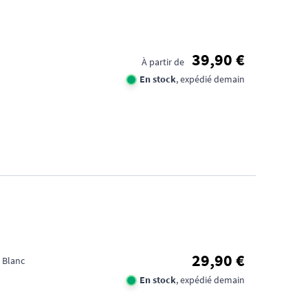
FID
CA
39,90 €
1€
À partir de
En stock
, expédié demain
TR
DE
D'
29,90 €
 Blanc
En stock
, expédié demain