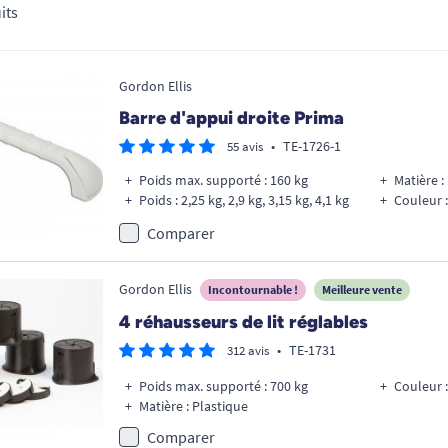
its
Gordon Ellis
Barre d'appui droite Prima
•
TE-1726-1
55 avis
Poids max. supporté : 160 kg
Matière :
Poids : 2,25 kg, 2,9 kg, 3,15 kg, 4,1 kg
Couleur :
Comparer
Gordon Ellis
Incontournable !
Meilleure vente
4 réhausseurs de lit réglables
•
TE-1731
312 avis
Poids max. supporté : 700 kg
Couleur :
Matière : Plastique
Comparer