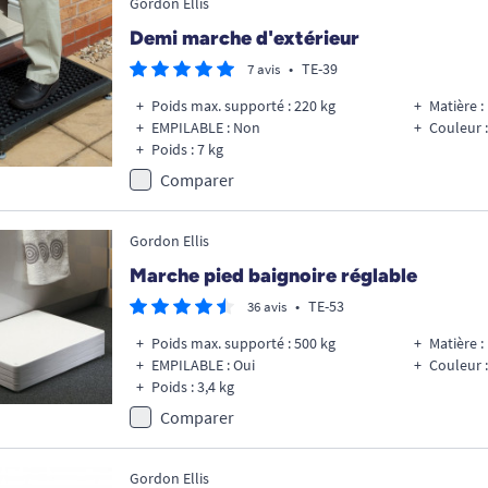
Gordon Ellis
Demi marche d'extérieur
•
TE-39
7 avis
Poids max. supporté : 220 kg
Matière :
EMPILABLE : Non
Couleur :
Poids : 7 kg
Comparer
Gordon Ellis
Marche pied baignoire réglable
•
TE-53
36 avis
Poids max. supporté : 500 kg
Matière :
EMPILABLE : Oui
Couleur :
Poids : 3,4 kg
Comparer
Gordon Ellis