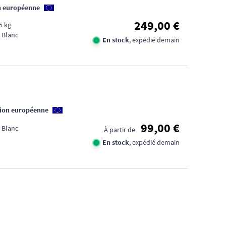
n européenne
249,00 €
,5 kg
 Blanc
En stock
, expédié demain
BES
DE
nion européenne
CON
99,00 €
 Blanc
À partir de
?
En stock
, expédié demain