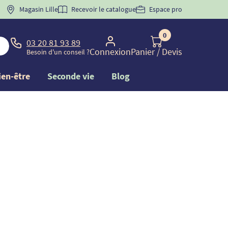
 "
BIENVENUE
Magasin Lille
" pour
la 1ère commande d'incontinence
Recevoir le catalogue
Espace pro
0
03 20 81 93 89
Connexion
Panier
/ Devis
Besoin d'un conseil ?
ien-être
Seconde vie
Blog