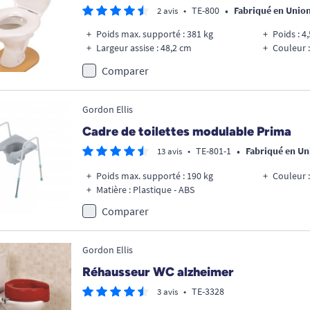
•
•
TE-800
Fabriqué en Unio
2 avis
Poids max. supporté : 381 kg
Poids : 4
Largeur assise : 48,2 cm
Couleur :
Comparer
Gordon Ellis
Cadre de toilettes modulable Prima
•
•
TE-801-1
Fabriqué en U
13 avis
Poids max. supporté : 190 kg
Couleur :
Matière : Plastique - ABS
Comparer
Gordon Ellis
Réhausseur WC alzheimer
•
TE-3328
3 avis