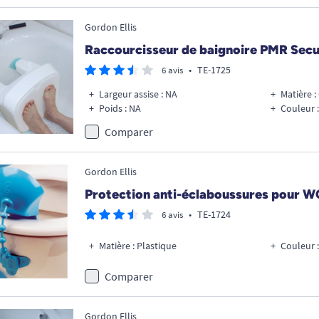
Gordon Ellis
Raccourcisseur de baignoire PMR Sec
•
TE-1725
6 avis
Largeur assise : NA
Matière 
Poids : NA
Couleur :
Comparer
Gordon Ellis
Protection anti-éclaboussures pour W
•
TE-1724
6 avis
Matière : Plastique
Couleur :
Comparer
Gordon Ellis