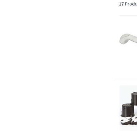
digne et en totale confiance.
17 Produ