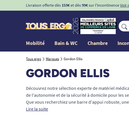
Livraison offerte dès
159€
et dès
99€
sur l'incontinence
Voir 
Mobilité
Bain & WC
Chambre
Inco
Tous ergo
Marques
Gordon Ellis
GORDON ELLIS
Découvrez notre sélection experte de matériel médic
de l'autonomie et de la sécurité à domicile pour les s
Que vous recherchiez une barre d'appui robuste, un
rehausseur de WC sécurisant, chaque dispositif médic
Lire la suite
et faciliter les transferts au quotidien. Reconnus par 
ergothérapeutes, les équipements
Gordon Ellis
garan