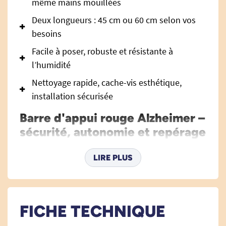
même mains mouillées
Deux longueurs : 45 cm ou 60 cm selon vos
besoins
Facile à poser, robuste et résistante à
l’humidité
Nettoyage rapide, cache-vis esthétique,
installation sécurisée
Barre d'appui rouge Alzheimer –
sécurité, autonomie et repérage
optimal pour la maison
LIRE PLUS
La
barre d'appui murale
rouge Alzheimer est
pensée pour offrir un appui fiable et facilement
repérable aux personnes atteintes de troubles
cognitifs, de désorientation, de malvoyance ou
FICHE TECHNIQUE
tout simplement en perte d’autonomie. Sa