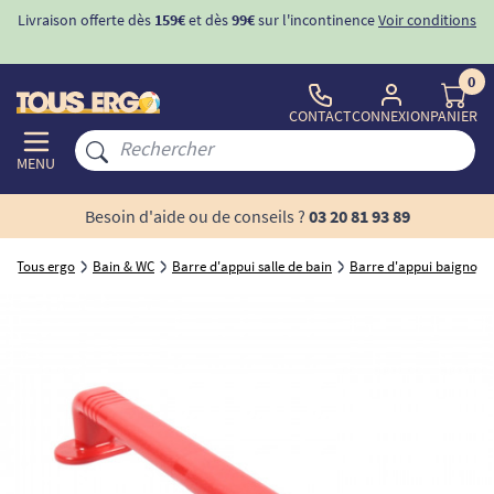
Livraison offerte dès
159€
et dès
99€
sur l'incontinence
Voir conditions
0
CONTACT
CONNEXION
PANIER
MENU
Besoin d'aide ou de conseils ?
03 20 81 93 89
Tous ergo
Bain & WC
Barre d'appui salle de bain
Barre d'appui baignoire