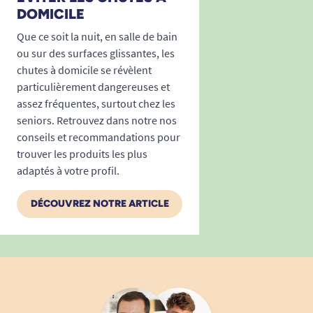
Couleur rouge vif : repérage instantané,
DOMICILE
idéal pour les troubles de la perception ou
Que ce soit la nuit, en salle de bain
la malvoyance.
ou sur des surfaces glissantes, les
Bords arrondis, surface antidérapante :
chutes à domicile se révèlent
prise en main ultra-sécurisée, même avec
particulièrement dangereuses et
les mains mouillées ou faiblardes.
assez fréquentes, surtout chez les
Deux longueurs disponibles : 45 cm ou
seniors. Retrouvez dans notre nos
60 cm, pour s’adapter à chaque pièce et
conseils et recommandations pour
chaque besoin.
trouver les produits les plus
adaptés à votre profil.
Plastique robuste : ne craint ni l’eau, ni la
rouille, facile à entretenir.
DÉCOUVREZ NOTRE ARTICLE
Fixation stable, cache-vis pour plus
d’esthétique.
Discrète et moderne, s'intègre dans tous
les environnements (domicile ou
établissement).
Favorise la sécurité, l’autonomie et la