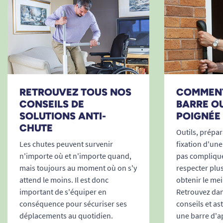
décoration sans stigmatiser la pièce ni rappeler
l’univers médical. Seule la couleur vive se
démarque volontairement, au service du
repérage.
Fixation sécurisée sur murs pleins, béton,
briques, cloison renforcée ou carrelage.
Cache-vis pour une finition esthétique et
RETROUVEZ TOUS NOS
COMMENT
CONSEILS DE
BARRE O
protéger des salissures.
SOLUTIONS ANTI-
POIGNÉE 
Instructions de pose simples et claires
CHUTE
fournies.
Outils, prépara
Favoriser l’indépendance, rassurer
Les chutes peuvent survenir
fixation d'une
l’entourage
n'importe où et n'importe quand,
pas compliqué
mais toujours au moment où on s'y
respecter plu
Préserver la capacité à vivre chez soi, en sécurité,
attend le moins. Il est donc
obtenir le meil
est fondamental pour la qualité de vie des
important de s'équiper en
Retrouvez dans
personnes âgées ou dépendantes. En améliorant
conséquence pour sécuriser ses
conseils et as
leur autonomie dans les gestes du quotidien (se
déplacements au quotidien.
une barre d'a