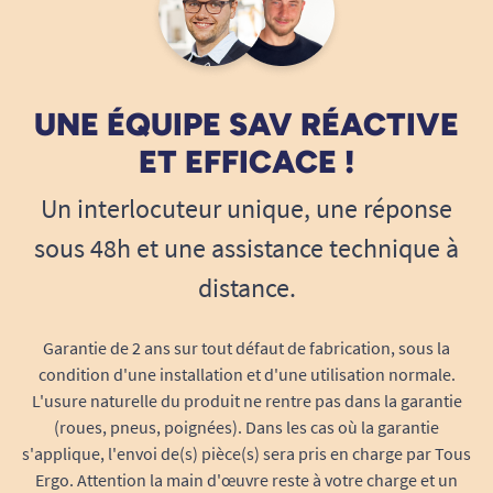
sérénité de l’utilisateur et de son
entourage.
Astuce :
Multipliez les barres rouges sur les
parcours à risque ou dans les pièces clés de la
UNE ÉQUIPE SAV RÉACTIVE
maison pour renforcer efficacement la sécurité
ET EFFICACE !
et les repères visuels de la personne.
Un interlocuteur unique, une réponse
sous 48h et une assistance technique à
distance.
Garantie de 2 ans sur tout défaut de fabrication, sous la
condition d'une installation et d'une utilisation normale.
L'usure naturelle du produit ne rentre pas dans la garantie
(roues, pneus, poignées). Dans les cas où la garantie
s'applique, l'envoi de(s) pièce(s) sera pris en charge par Tous
Ergo. Attention la main d'œuvre reste à votre charge et un