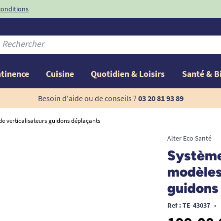
conditions
-10%
avec le code
ntinence
Cuisine
Quotidien & Loisirs
Santé & B
Besoin d'aide ou de conseils ?
03 20 81 93 89
e verticalisateurs guidons déplaçants
Alter Eco Santé
Système
modèles 
guidons
Ref : TE-43037
•