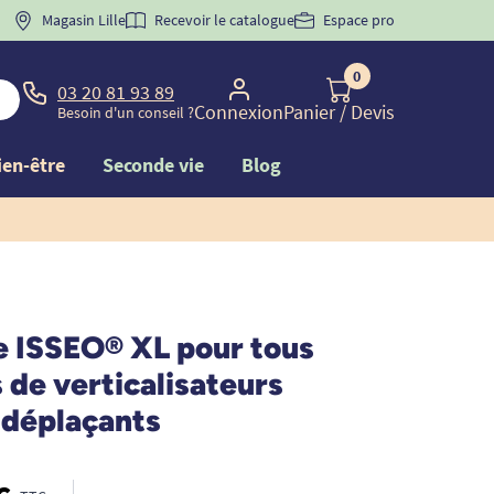
 "
BIENVENUE
Magasin Lille
" pour
la 1ère commande d'incontinence
Recevoir le catalogue
Espace pro
0
03 20 81 93 89
Connexion
Panier
/ Devis
Besoin d'un conseil ?
ien-être
Seconde vie
Blog
 ISSEO® XL pour tous
de verticalisateurs
 déplaçants