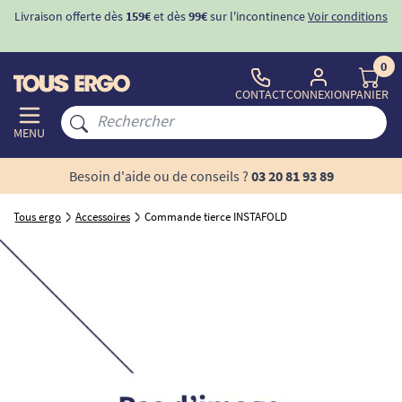
Livraison offerte dès
159€
et dès
99€
sur l'incontinence
Voir conditions
0
CONTACT
CONNEXION
PANIER
MENU
Besoin d'aide ou de conseils ?
03 20 81 93 89
Tous ergo
Accessoires
Commande tierce INSTAFOLD