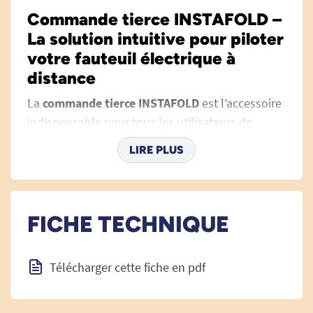
Commande tierce INSTAFOLD –
La solution intuitive pour piloter
votre fauteuil électrique à
distance
La
commande tierce INSTAFOLD
est l’accessoire
indispensable pour tous les utilisateurs de
fauteuil roulant électrique souhaitant offrir à un
LIRE PLUS
accompagnant la possibilité de guider et piloter
facilement le fauteuil. Spécialement conçue
pour être 100 % compatible avec le fauteuil
INSTAFOLD, elle facilite l’assistance lors de tous
FICHE TECHNIQUE
vos déplacements, que ce soit en intérieur ou en
extérieur.
Télécharger cette fiche en pdf
Sa prise en main intuitive, son installation rapide
et ses commandes ultra-simplifiées font de cette