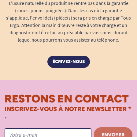
L'usure naturelle du produit ne rentre pas dans la garantie
En cas d’imprévu, l’aidant peut à tout moment
(roues, pneus, poignées). Dans les cas où la garantie
stopper le fauteuil grâce à la fonction “arrêt
s'applique, l'envoi de(s) pièce(s) sera pris en charge par Tous
d’urgence”. Les commandes sont
Ergo. Attention la main d'œuvre reste à votre charge et un
volontairement sobres et clairement identifiées
diagnostic doit être fait au préalable par vos soins, durant
afin d’éviter toute manipulation incorrecte ou
lequel nous pourrons vous assister au téléphone.
involontaire. Le système est protégé contre la
prise en main accidentelle par des boutons à
ÉCRIVEZ-NOUS
retour tactile.
Vitesse ajustable
selon le contexte
Indicateurs lumineux
pour signaler l’état
de connexion et d’alimentation
RESTONS EN CONTACT
Manche antidérapant
pour garantir une
INSCRIVEZ-VOUS À NOTRE NEWSLETTER *
préhension ferme et sûre
Un pilotage tout-terrain, à l’intérieur
*
comme à l’extérieur
La commande tierce INSTAFOLD est conçue