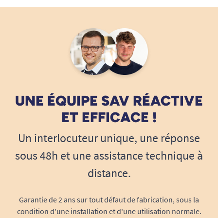
effectuer les arrêts d’urgence.
Installation facile, utilisation instantanée
Prêt-à-l’emploi en quelques secondes
:
Aucun outil spécial requis, la commande
s’installe en toute simplicité sur l’accoudoir
du fauteuil INSTAFOLD.
Branchement plug & play
: Connectique
UNE ÉQUIPE SAV RÉACTIVE
dédiée, compatible uniquement avec le
fauteuil INSTAFOLD.
ET EFFICACE !
Notice complète fournie
: Toutes les
Un interlocuteur unique, une réponse
indications de configuration sont illustrées
étape par étape.
sous 48h et une assistance technique à
distance.
Sécurité et sérénité à chaque
déplacement
Garantie de 2 ans sur tout défaut de fabrication, sous la
condition d'une installation et d'une utilisation normale.
Pilotage contrôlé et arrêt d’urgence