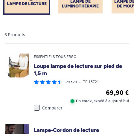
LAMPE DE
LAMPE D
LAMPE DE LECTURE
LUMINOTHÉRAPIE
DE MOU
6 Produits
ESSENTIELS TOUS ERGO
Loupe lampe de lecture sur pied de
1,5 m
•
TE-15721
29 avis
69,90 €
En stock
, expédié aujourd'hui
Comparer
Lampe-Cordon de lecture