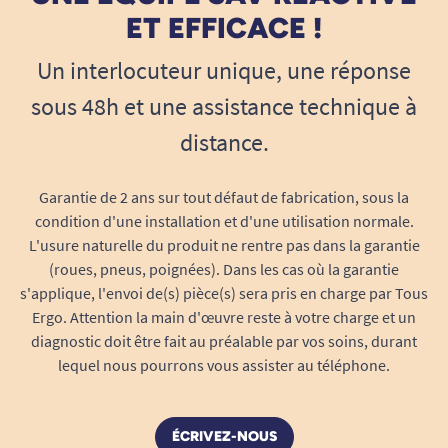
universelle
ET EFFICACE !
Le distributeur accepte toutes les bobines
Un interlocuteur unique, une réponse
jusqu’à 21 cm de largeur, ce qui lui confère
une grande polyvalence sur le marché des
sous 48h et une assistance technique à
consommables. Vous bénéficiez ainsi d’une
distance.
totale liberté dans le choix des rouleaux
selon vos habitudes ou contrats
Garantie de 2 ans sur tout défaut de fabrication, sous la
fournisseurs.
condition d'une installation et d'une utilisation normale.
Fenêtre de contrôle de niveau
L'usure naturelle du produit ne rentre pas dans la garantie
Située à l’avant du distributeur, la fenêtre
(roues, pneus, poignées). Dans les cas où la garantie
transparente offre une visibilité immédiate
s'applique, l'envoi de(s) pièce(s) sera pris en charge par Tous
sur le niveau de papier restant. Ce système
Ergo. Attention la main d'œuvre reste à votre charge et un
ingénieux permet d’optimiser la gestion des
diagnostic doit être fait au préalable par vos soins, durant
lequel nous pourrons vous assister au téléphone.
stocks : fini les ruptures inattendues ou les
rechargements superflus ! La maintenance
s’effectue au bon moment, en toute
ÉCRIVEZ-NOUS