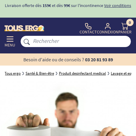
Livraison offerte dès
159€
et dès
99€
sur l'incontinence
Voir conditions
0
CONTACT
CONNEXION
PANIER
MENU
Besoin d'aide ou de conseils ?
03 20 81 93 89
Tous ergo
Santé & Bien-être
Produit desinfectant medical
Lavage et essu