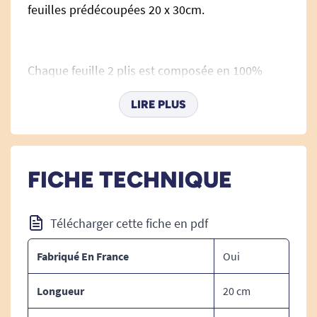
feuilles prédécoupées 20 x 30cm.
Chaque feuille 2 plis est composée en 100%
ouate de cellulose blanc lisse.
LIRE PLUS
L'assemblage des plis est effectué par moletage.
FICHE TECHNIQUE
La composition rend l'ensemble doux, très
Télécharger cette fiche en pdf
absorbant ainsi qu'une bonne résistance au
déchirement et à l'usure.
Fabriqué En France
Oui
Longueur
20 cm
Gros plus, la fabrication est Française !