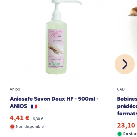
Anios
CAD
Aniosafe Savon Doux HF - 500ml -
Bobines
ANIOS
prédéco
formats
4,41 €
6,30 €
23,10
Non disponible
En sto