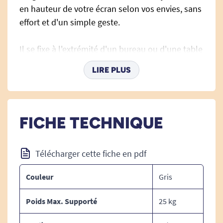
en hauteur de votre écran selon vos envies, sans
effort et d'un simple geste.
Il se fixe à l'extrémité d'un bureau ou d'une table
d'une épaisseur de 1.9 à 4 cm.
LIRE PLUS
Matière : métal.
Couleur : gris métal.
FICHE TECHNIQUE
Support en métal inclinable de droite à
gauche et de haut en bas.
Livré complet avec guide de câbles.
Télécharger cette fiche en pdf
Hauteur ajustable : 40 cm.
Couleur
Gris
Rotation : 180°
Poids Max. Supporté
25 kg
La domotique ergonomique avec Expert.