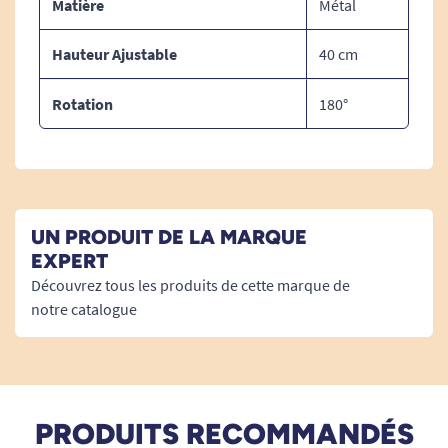
Matière
Métal
Voir tous les produits pour m'aider à me souvenir.
Voir tous les produits pour m'aider à utiliser les outils informatiques.
Hauteur Ajustable
40 cm
Voir tous les produits pour m'aider à utiliser un ordinateur.
Rotation
180°
Voir tous les produits pour aider les personnes alitées.
UN PRODUIT DE LA MARQUE
EXPERT
Découvrez tous les produits de cette marque de
notre catalogue
PRODUITS RECOMMANDÉS