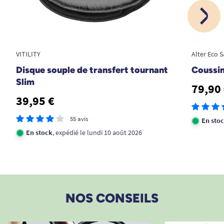
VITILITY
Alter Eco 
Disque souple de transfert tournant
Coussi
Slim
79,90
39,95 €
55 avis
En sto
En stock
, expédié le lundi 10 août 2026
NOS CONSEILS