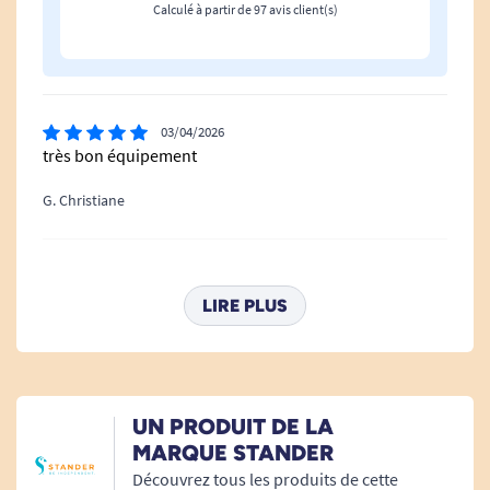
Calculé à partir de 97 avis client(s)
03/04/2026
très bon équipement
G. Christiane
21/11/2025
Produit utilisé 4 fois. Bonne source d'appui. La
LIRE PLUS
difficulté pour entrer ou sortir de la voiture vient plus
de son accessibilité, notamment de la hauteur du
siège.
L. Micheline
UN PRODUIT DE LA
MARQUE STANDER
Découvrez tous les produits de cette