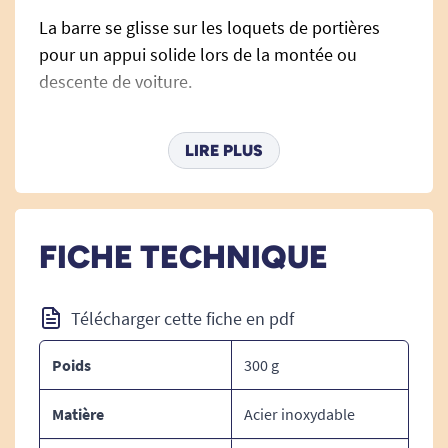
La barre se glisse sur les loquets de portières
pour un appui solide lors de la montée ou
descente de voiture.
S'adapte sur la plupart des voitures.
LIRE PLUS
Facile à ranger ou à transporter.
Poignée discrète et peu encombrante (tient dans
FICHE TECHNIQUE
un vide-poche).
- Grande résistance : supporte jusqu'à 159 kg.
- Fonctions coupe-ceinture et brise-vitre.
Télécharger cette fiche en pdf
Poids
300 g
DIMENSIONS :
Matière
Acier inoxydable
Longueur : 23 cm.