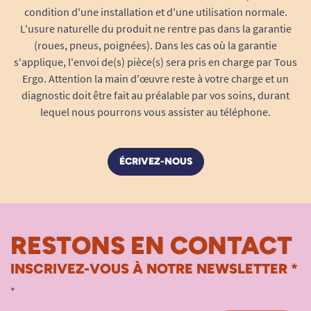
condition d'une installation et d'une utilisation normale.
rapidité au quotidien
L'usure naturelle du produit ne rentre pas dans la garantie
L’installation des électrodes est simple et
(roues, pneus, poignées). Dans les cas où la garantie
intuitive. Il vous suffit de consulter la notice
s'applique, l'envoi de(s) pièce(s) sera pris en charge par Tous
d’utilisation (voir page 14) pour suivre chaque
Ergo. Attention la main d'œuvre reste à votre charge et un
étape en toute sécurité :
diagnostic doit être fait au préalable par vos soins, durant
lequel nous pourrons vous assister au téléphone.
Assurez-vous que la peau soit propre, sèche et
exempte de corps gras.
Décollez doucement l’électrode de sa protection.
ÉCRIVEZ-NOUS
Positionnez-la sur la zone prévue conformément
au schéma de la notice.
Connectez le câble à l’appareil Tensi+.
Lancez votre séance en toute sérénité.
RESTONS EN CONTACT
Après usage, ramenez délicatement les
INSCRIVEZ-VOUS À NOTRE NEWSLETTER *
électrodes sur leur film protecteur : elles
conserveront ainsi toute leur capacité
*
d’adhérence pour les prochaines utilisations.