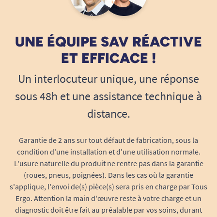
l’ensemble
Une accessibilité optimale pour une
autonomie préservée
UNE ÉQUIPE SAV RÉACTIVE
Gardez votre canne toujours à portée de
ET EFFICACE !
main
Le porte canne Carbon Ultralight améliore
Un interlocuteur unique, une réponse
l’autonomie de l’utilisateur : plus besoin de tenir
sous 48h et une assistance technique à
la canne à la main ou de la poser n’importe où
distance.
lors de l’utilisation du déambulateur. Elle est
toujours présente et accessible, permettant de
switcher aisément entre les deux aides à la
Garantie de 2 ans sur tout défaut de fabrication, sous la
condition d'une installation et d'une utilisation normale.
marche selon vos besoins ou la configuration du
L'usure naturelle du produit ne rentre pas dans la garantie
terrain (escaliers, passages étroits, etc.).
(roues, pneus, poignées). Dans les cas où la garantie
Sécurise la canne et réduit les risques
s'applique, l'envoi de(s) pièce(s) sera pris en charge par Tous
Ergo. Attention la main d'œuvre reste à votre charge et un
d’oubli ou de chute grâce à son point
diagnostic doit être fait au préalable par vos soins, durant
d’ancrage dédié