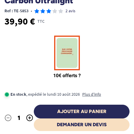
Carbon Ultralight
Ref : TE-5853
•
2 avis
39,90 €
TTC
En stock
, expédié le lundi 10 août 2026
Plus d'info
AJOUTER AU PANIER
-
+
Quantité
DEMANDER UN DEVIS