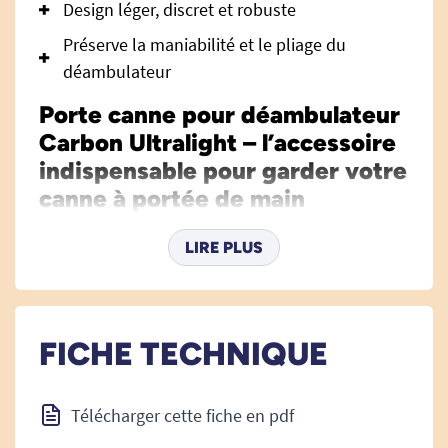
Design léger, discret et robuste
Préserve la maniabilité et le pliage du
déambulateur
Porte canne pour déambulateur
Carbon Ultralight – l’accessoire
indispensable pour garder votre
canne à portée de main
Conçu spécifiquement pour le déambulateur
LIRE PLUS
Carbon Ultralight, ce porte canne optimise vos
déplacements quotidiens en offrant un support
fiable et pratique pour votre canne. Il s’adresse
aux utilisateurs désirant conserver une totale
FICHE TECHNIQUE
autonomie, que ce soit chez eux ou en extérieur,
en gardant leur canne accessible à tout moment
Télécharger cette fiche en pdf
sans compromettre le confort ou la maniabilité