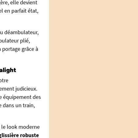
ère, elle devient
 en parfait état,
du déambulateur,
bulateur plié,
n portage grâce à
alight
otre
ement judicieux.
re équipement des
e dans un train,
nt le look moderne
glissière robuste