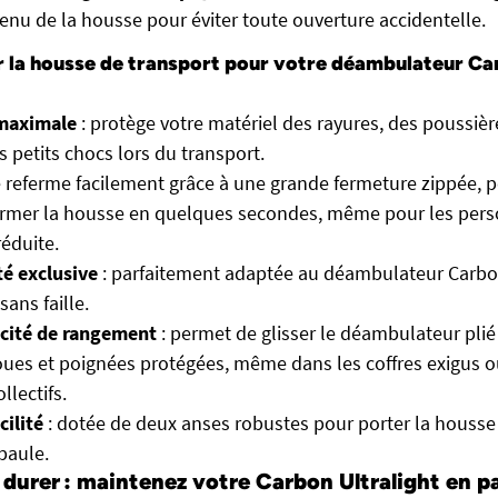
tenu de la housse pour éviter toute ouverture accidentelle.
r la housse de transport pour votre déambulateur Ca
maximale
: protège votre matériel des rayures, des poussière
s petits chocs lors du transport.
e referme facilement grâce à une grande fermeture zippée, 
 fermer la housse en quelques secondes, même pour les per
éduite.
té exclusive
: parfaitement adaptée au déambulateur Carbon
ans faille.
cité de rangement
: permet de glisser le déambulateur plié 
oues et poignées protégées, même dans les coffres exigus 
llectifs.
cilité
: dotée de deux anses robustes pour porter la housse 
épaule.
durer : maintenez votre Carbon Ultralight en pa