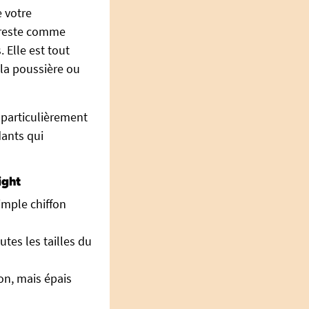
 votre
t reste comme
 Elle est tout
 la poussière ou
t particulièrement
dants qui
ight
simple chiffon
tes les tailles du
on, mais épais