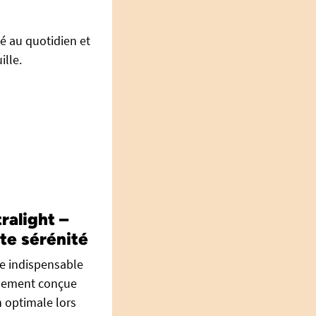
é au quotidien et
ille.
ralight –
te sérénité
re indispensable
ialement conçue
n optimale lors