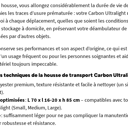
 housse, vous allongez considérablement la durée de vie de
ies les traces d’usure prématurée : votre Carbon Ultraligh
loi à chaque déplacement, quelles que soient les conditions.
le stockage à domicile, en préservant votre déambulateur de
ées par d’autres objets.
conserve ses performances et son aspect d’origine, ce qui es
d’un usage fréquent ou pour les personnes soignantes et ai
ériel toujours impeccable.
s techniques de la housse de transport Carbon Ultral
lyester premium, texture résistante et facile à nettoyer (un 
).
optimisées
:
L 70 x l 16-20 x h 85 cm
– compatibles avec tou
light (Small, Medium, Large).
e
: suffisamment léger pour ne pas compliquer la manutenti
r robustesse et résistance.