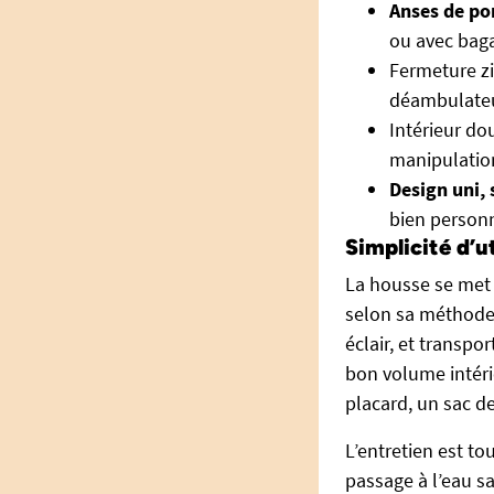
Anses de po
ou avec bag
Fermeture zi
déambulateu
Intérieur dou
manipulatio
Design uni, 
bien personn
Simplicité d’u
La housse se met 
selon sa méthode 
éclair, et transpo
bon volume intérie
placard, un sac de
L’entretien est tou
passage à l’eau s