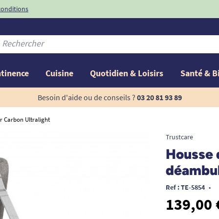
conditions
-10%
avec le code
ntinence
Cuisine
Quotidien & Loisirs
Santé & B
Besoin d'aide ou de conseils ?
03 20 81 93 89
 Carbon Ultralight
Trustcare
Housse 
déambul
Ref : TE-5854
•
139,00 