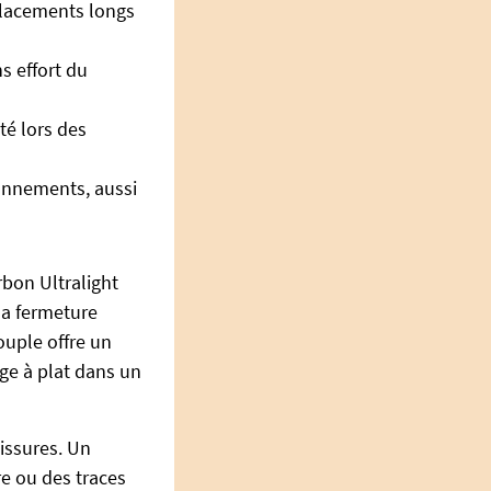
placements longs
s effort du
té lors des
ronnements, aussi
bon Ultralight
la fermeture
ouple offre un
nge à plat dans un
lissures. Un
re ou des traces