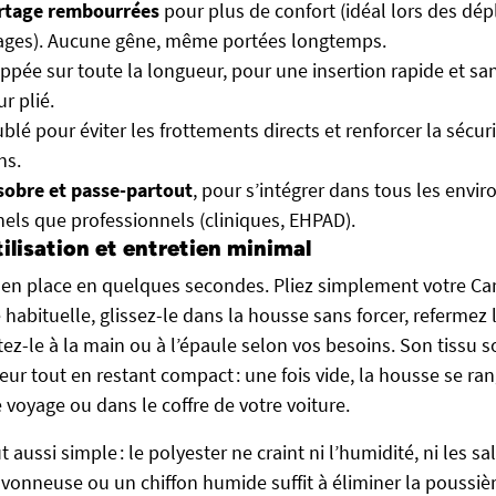
rtage rembourrées
pour plus de confort (idéal lors des dé
ages). Aucune gêne, même portées longtemps.
ppée sur toute la longueur, pour une insertion rapide et san
r plié.
blé pour éviter les frottements directs et renforcer la sécuri
ns.
sobre et passe-partout
, pour s’intégrer dans tous les envi
els que professionnels (cliniques, EHPAD).
tilisation et entretien minimal
en place en quelques secondes. Pliez simplement votre Car
habituelle, glissez-le dans la housse sans forcer, refermez 
rtez-le à la main ou à l’épaule selon vos besoins. Son tissu s
ur tout en restant compact : une fois vide, la housse se ra
 voyage ou dans le coffre de votre voiture.
t aussi simple : le polyester ne craint ni l’humidité, ni les sa
avonneuse ou un chiffon humide suffit à éliminer la poussiè