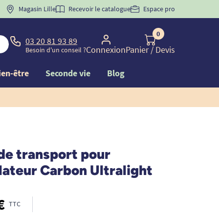
 "
BIENVENUE
Magasin Lille
" pour
la 1ère commande d'incontinence
Recevoir le catalogue
Espace pro
0
03 20 81 93 89
Connexion
Panier
/ Devis
Besoin d'un conseil ?
ien-être
Seconde vie
Blog
de transport pour
ateur Carbon Ultralight
€
TTC