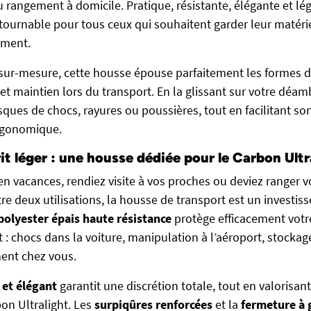
rangement à domicile. Pratique, résistante, élégante et lég
ntournable pour tous ceux qui souhaitent garder leur matériel
ment.
 sur-mesure, cette housse épouse parfaitement les formes 
 et maintien lors du transport. En la glissant sur votre déam
isques de chocs, rayures ou poussières, tout en facilitant so
rgonomique.
it léger : une housse dédiée pour le Carbon Ultr
en vacances, rendiez visite à vos proches ou deviez ranger v
e deux utilisations, la housse de transport est un investiss
polyester épais haute résistance
protège efficacement vot
 : chocs dans la voiture, manipulation à l’aéroport, stockag
ent chez vous.
 et élégant
garantit une discrétion totale, tout en valorisa
on Ultralight. Les
surpiqûres renforcées
et la
fermeture à 