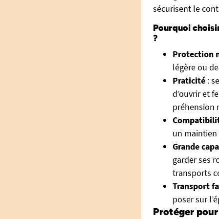
sécurisent le con
Pourquoi choisi
?
Protection 
légère ou de
Praticité
: s
d’ouvrir et
préhension r
Compatibili
un maintien s
Grande capa
garder ses r
transports co
Transport fa
poser sur l’
Protéger pour 