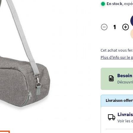
En stock
, expé
-
+
Quantité
Cet achat vous fer
Plus d'info sur le
Besoin 
Découvri
Livraison offer
Livrais
Voir les