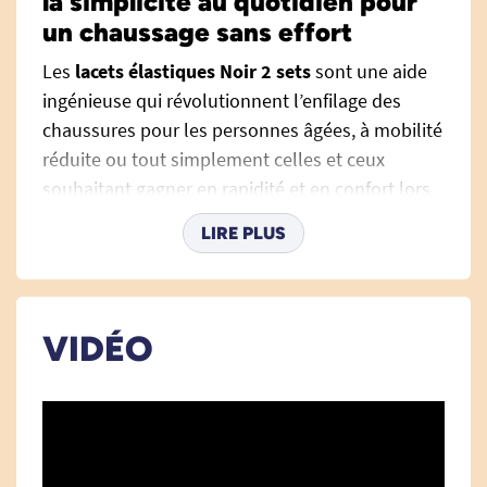
la simplicité au quotidien pour
un chaussage sans effort
Les
lacets élastiques Noir 2 sets
sont une aide
ingénieuse qui révolutionnent l’enfilage des
chaussures pour les personnes âgées, à mobilité
réduite ou tout simplement celles et ceux
souhaitant gagner en rapidité et en confort lors
du chaussage. Fini les manipulations
LIRE PLUS
compliquées, les efforts douloureux ou les
nœuds à refaire sans cesse : avec ces lacets,
chausser ses chaussures devient simple, rapide
et sans contrainte.
VIDÉO
Au quotidien, le fait de lacer ses chaussures peut
représenter un véritable défi. Difficulté à se
baisser, arthrose, douleurs aux mains ou au dos,
manque de flexibilité… De nombreux facteurs