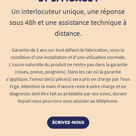
évite les points de pression sur le dessus du
Un interlocuteur unique, une réponse
pied, souvent responsables de douleurs ou
sous 48h et une assistance technique à
d‘irritations. Les lacets élastiques Noir laissent le
pied respirer tout en assurant un bon maintien,
distance.
pour un usage au quotidien comme pour les
promenades, les courses ou les activités
Garantie de 2 ans sur tout défaut de fabrication, sous la
physiques modérées.
condition d'une installation et d'une utilisation normale.
L'usure naturelle du produit ne rentre pas dans la garantie
Pensés pour durer
, ces lacets bénéficient d’une
(roues, pneus, poignées). Dans les cas où la garantie
très bonne résistance à l’usure et conservent
s'applique, l'envoi de(s) pièce(s) sera pris en charge par Tous
leur élasticité même après des centaines
Ergo. Attention la main d'œuvre reste à votre charge et un
diagnostic doit être fait au préalable par vos soins, durant
d’utilisations. Ils s’adaptent à la plupart des
lequel nous pourrons vous assister au téléphone.
chaussures pour adulte, adolescent et enfant.
Sécurité accrue : adieu les chutes par
lacets défaits !
ÉCRIVEZ-NOUS
Les lacets défaits sont une cause fréquente de