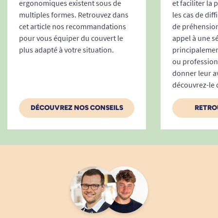
ergonomiques existent sous de
et faciliter la
multiples formes. Retrouvez dans
les cas de diff
cet article nos recommandations
de préhension
pour vous équiper du couvert le
appel à une sé
plus adapté à votre situation.
principaleme
ou professio
donner leur avi
découvrez-le d
DÉCOUVREZ NOS CONSEILS
RETRO