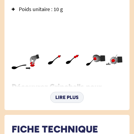
Poids unitaire : 10 g
Découvrez Gripoballs pour
enfants : les épaississeurs
LIRE PLUS
universels d'aide à la
préhension !
FICHE TECHNIQUE