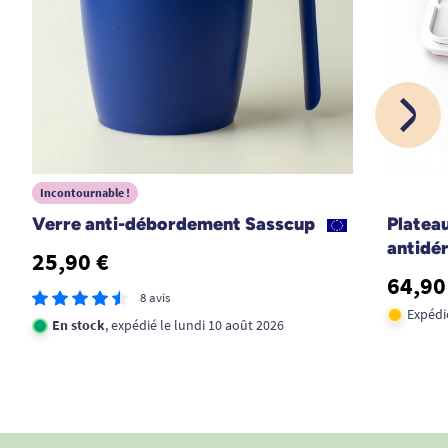
Incontournable !
Verre anti-débordement Sasscup
Platea
antidé
25,90 €
64,90
8 avis
Expédi
En stock
, expédié le lundi 10 août 2026