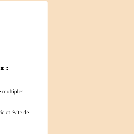
x :
e multiples
e et évite de