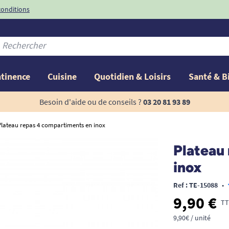
conditions
-10%
avec le code
ntinence
Cuisine
Quotidien & Loisirs
Santé & B
Besoin d'aide ou de conseils ?
03 20 81 93 89
Plateau repas 4 compartiments en inox
Plateau
inox
Ref : TE-15088
•
9,90 €
TT
9,90€ / unité