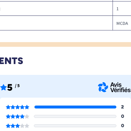
t
1
MCDA
IENTS
5
/ 5
2
0
0