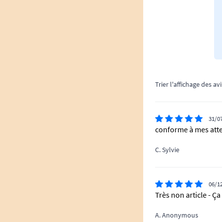
Trier l'affichage des avi
31/0
conforme à mes att
C. Sylvie
06/1
Très non article - Ça
A. Anonymous