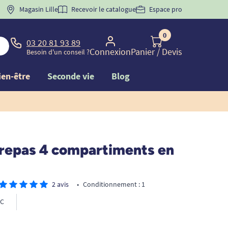
 "
BIENVENUE
Magasin Lille
" pour
la 1ère commande d'incontinence
Recevoir le catalogue
Espace pro
0
03 20 81 93 89
Connexion
Panier
/ Devis
Besoin d'un conseil ?
ien-être
Seconde vie
Blog
 repas 4 compartiments en
2 avis
•
Conditionnement : 1
C