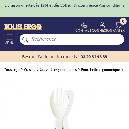
Livraison offerte dès
159€
et dès
99€
sur l'incontinence
Voir conditions
0
CONTACT
CONNEXION
PANIER
MENU
Besoin d'aide ou de conseils ?
03 20 81 93 89
Tous ergo
Cuisine
Couverts ergonomiques
Fourchette ergonomique
Fo