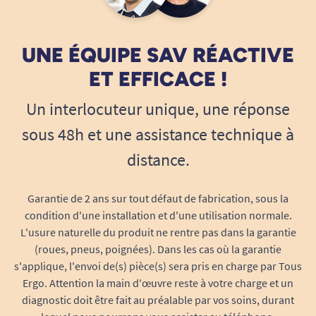
simplement de petites mains. L’ergonomie du
manche permet d’éviter la crispation et la
fatigue, en assurant une prise ferme et
UNE ÉQUIPE SAV RÉACTIVE
confortable. Sa texture douce limite le
ET EFFICACE !
glissement, permettant une manipulation
agréable et efficace à chaque repas.
Un interlocuteur unique, une réponse
Manche épais et arrondi
pour une saisie
sous 48h et une assistance technique à
facile, quels que soient la force ou
distance.
l’amplitude de la main.
Longueur et largeur adaptées
: favorise le
Garantie de 2 ans sur tout défaut de fabrication, sous la
confort d’utilisation prolongée.
condition d'une installation et d'une utilisation normale.
Convient parfaitement aux enfants,
L'usure naturelle du produit ne rentre pas dans la garantie
personnes âgées, aidants et personnel
(roues, pneus, poignées). Dans les cas où la garantie
médical.
s'applique, l'envoi de(s) pièce(s) sera pris en charge par Tous
Facile à entretenir, hygiénique et sûr
Ergo. Attention la main d'œuvre reste à votre charge et un
au quotidien
diagnostic doit être fait au préalable par vos soins, durant