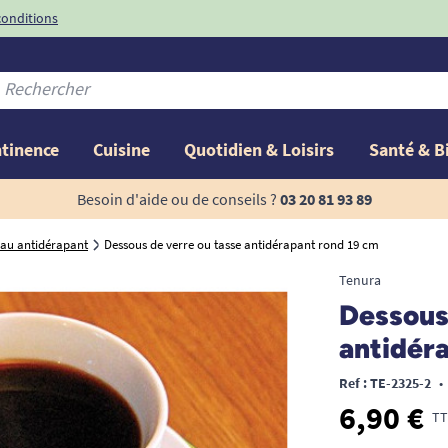
conditions
-10%
avec le code
ntinence
Cuisine
Quotidien & Loisirs
Santé & B
Besoin d'aide ou de conseils ?
03 20 81 93 89
leau antidérapant
Dessous de verre ou tasse antidérapant rond 19 cm
Tenura
Dessous 
antidér
Ref : TE-2325-2
•
6,90 €
TT