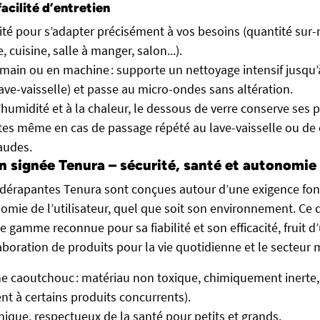
acilité d’entretien
ité pour s’adapter précisément à vos besoins (quantité sur
 cuisine, salle à manger, salon...).
 main ou en machine : supporte un nettoyage intensif jusqu’
lave-vaisselle) et passe au micro-ondes sans altération.
l’humidité et à la chaleur, le dessous de verre conserve ses
es même en cas de passage répété au lave-vaisselle ou de 
audes.
n signée Tenura – sécurité, santé et autonomie
idérapantes Tenura sont conçues autour d’une exigence fon
nomie de l’utilisateur, quel que soit son environnement. Ce
e gamme reconnue pour sa fiabilité et son efficacité, fruit d’
aboration de produits pour la vie quotidienne et le secteur 
ne caoutchouc : matériau non toxique, chimiquement inerte,
nt à certains produits concurrents).
ique, respectueux de la santé pour petits et grands.