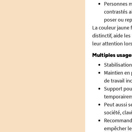
Personnes ma
contrastés ai
poser ou rep
La couleur jaune fa
distinctif, aide l
leur attention lor
Multiples usage
Stabilisation
Maintien en 
de travail in
Support pour
temporairem
Peut aussi s
société, clavi
Recommandé 
empêcher le 