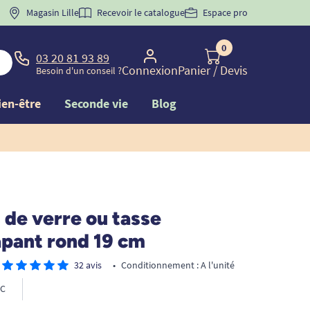
 "
BIENVENUE
Magasin Lille
" pour
la 1ère commande d'incontinence
Recevoir le catalogue
Espace pro
0
03 20 81 93 89
Connexion
Panier
/ Devis
Besoin d'un conseil ?
ien-être
Seconde vie
Blog
de verre ou tasse
apant rond 19 cm
32 avis
•
Conditionnement : A l'unité
C