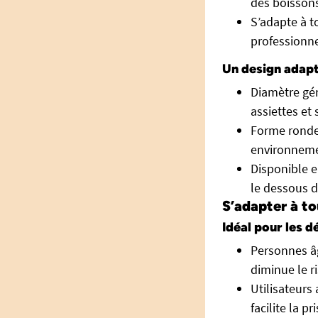
des boissons
S’adapte à t
professionne
Un design adapt
Diamètre gén
assiettes et
Forme ronde
environneme
Disponible e
le dessous d
S’adapter à t
Idéal pour les d
Personnes âg
diminue le r
Utilisateurs
facilite la 