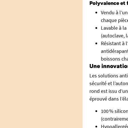
Polyvalence et f
Vendu à l’un
chaque pièce,
Lavable à la
(autoclave, 
Résistant à 
antidérapant
boissons ch
Une innovatio
Les solutions ant
sécurité et l’auto
rond est issu d’un
éprouvé dans l’él
100 % silico
(contraireme
Hypoallergén