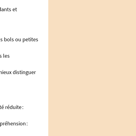
dants et
s bols ou petites
s les
mieux distinguer
 réduite :
préhension :