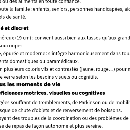
 ou des aliments en toute confiance.
oute la famille : enfants, seniors, personnes handicapées, ai
ls de santé.
é et discret
éreux (19 cm) : convient aussi bien aux tasses qu’aux grand
 soucoupes.
, épurée et moderne : s’intègre harmonieusement dans tou
nts domestiques ou paramédicaux.
n plusieurs coloris vifs et contrastés (jaune, rouge…) pour 
e verre selon les besoins visuels ou cognitifs.
ous les moments de vie
éficiences motrices, visuelles ou cognitives
ées souffrant de tremblements, de Parkinson ou de mobilité
isque de chute d’objets et de renversement de boissons.
 ayant des troubles de la coordination ou des problèmes de 
prise de repas de façon autonome et plus sereine.