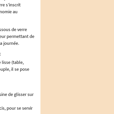
re s’inscrit
onomie au
ssous de verre
 leur permettant de
a journée.
t
lisse (table,
uple, il se pose
ine de glisser sur
s, pour se servir