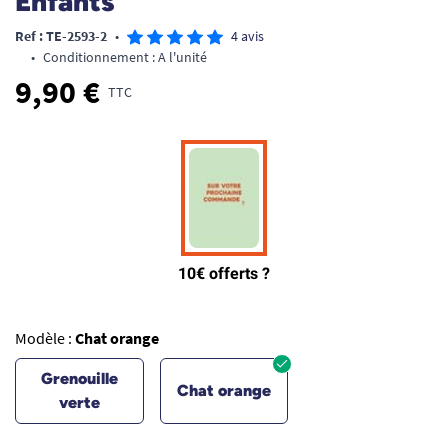
Enfants
Ref : TE-2593-2
•
4 avis
•
Conditionnement : A l'unité
9,90 €
TTC
Modèle :
Chat orange
Grenouille
Chat orange
verte