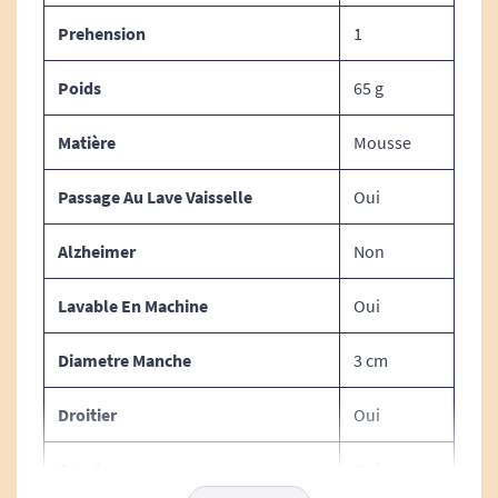
affaiblis
.
Prehension
1
Pratique, vous pouvez couper ce tube d'une
Poids
65 g
longueur totale d'un mètre à la longueur
souhaitée.
Matière
Mousse
Non absorbant, non collant.
Passage Au Lave Vaisselle
Oui
Passe au lave-vaisselle.
Alzheimer
Non
Lavable En Machine
Oui
Caractéristiques techniques du
tube plastazote en mousse :
Diametre Manche
3 cm
Droitier
Oui
DIMENSIONS :
Gaucher
Oui
Longueur : 1 m