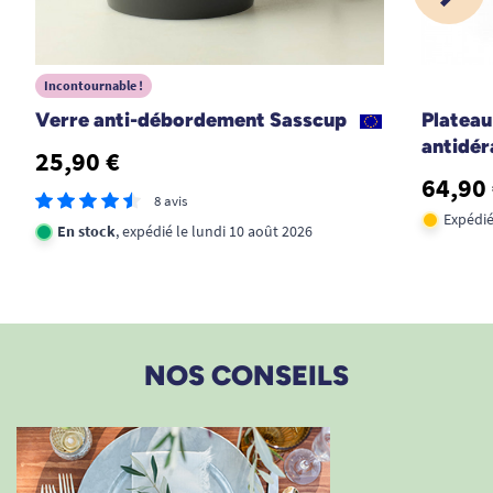
1
2
3
Incontournable !
Verre anti-débordement Sasscup
Plateau
antidé
25,90 €
64,90
8 avis
Expédié
En stock
, expédié le lundi 10 août 2026
NOS CONSEILS