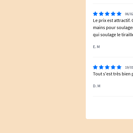
06/0
Le prix est attracti
mains pour soulager
qui soulage le tirai
E. M
19/0
Tout s'est très bien
D. M