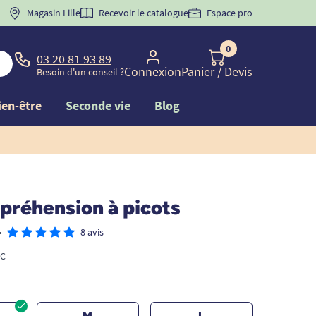
 "
BIENVENUE
Magasin Lille
" pour
la 1ère commande d'incontinence
Recevoir le catalogue
Espace pro
0
03 20 81 93 89
Connexion
Panier
/ Devis
Besoin d'un conseil ?
ien-être
Seconde vie
Blog
 préhension à picots
•
8 avis
C