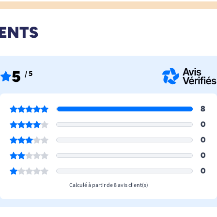
IENTS
5
/ 5
8
0
0
0
0
Calculé à partir de 8 avis client(s)