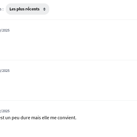
s :
3/2025
3/2025
2/2025
 est un peu dure mais elle me convient.