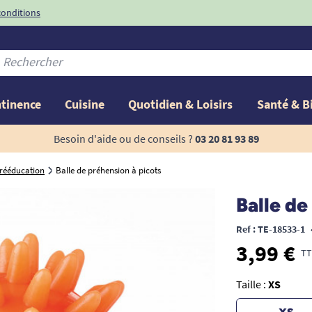
conditions
-10%
avec le code
ntinence
Cuisine
Quotidien & Loisirs
Santé & B
Besoin d'aide ou de conseils ?
03 20 81 93 89
 rééducation
Balle de préhension à picots
Balle de
Ref : TE-18533-1
3,99 €
TT
Taille :
XS