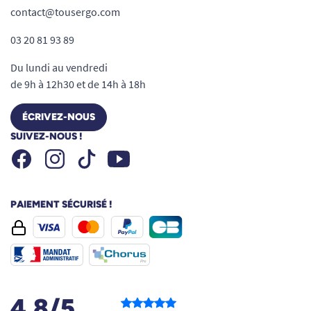
contact@tousergo.com
votre aménagement intérieur et se destine
aussi bien aux particuliers qu’aux
03 20 81 93 89
établissements professionnels ou
Du lundi au vendredi
médicaux.
de 9h à 12h30 et de 14h à 18h
La sécurité, enfin accessible sans
compromis sur le style, pour une vie
ÉCRIVEZ-NOUS
quotidienne plus sereine et autonome.
SUIVEZ-NOUS !
Facebook
Instagram
Youtube
Tiktok
PAIEMENT SÉCURISÉ !
4.8/5