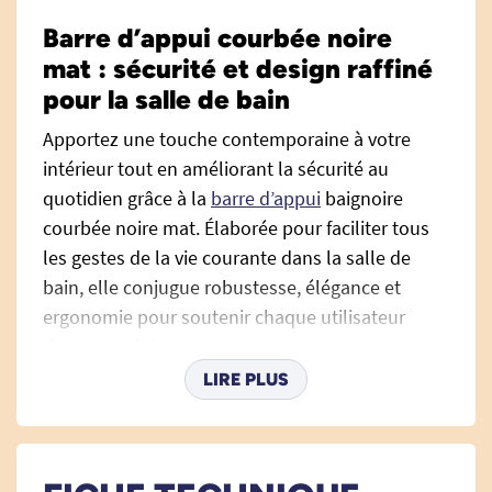
Barre d’appui courbée noire
mat : sécurité et design raffiné
pour la salle de bain
Apportez une touche contemporaine à votre
intérieur tout en améliorant la sécurité au
quotidien grâce à la
barre d’appui
baignoire
courbée noire mat. Élaborée pour faciliter tous
les gestes de la vie courante dans la salle de
bain, elle conjugue robustesse, élégance et
ergonomie pour soutenir chaque utilisateur
dans ses déplacements.
LIRE PLUS
Une aide précieuse pour prévenir les
chutes et sécuriser vos gestes
La salle de bain est l’une des pièces les plus
exposées au risque de chute, en particulier pour