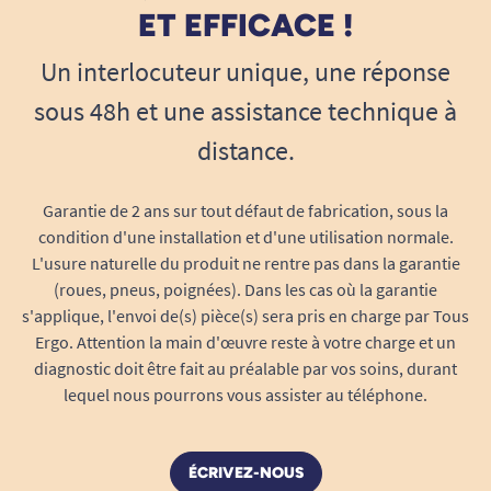
Pour un accompagnement personnalisé,
ET EFFICACE !
n’hésitez pas à consulter un ergothérapeute qui
Un interlocuteur unique, une réponse
pourra vous recommander la position idéale en
fonction de votre mobilité et de votre
sous 48h et une assistance technique à
environnement : la sécurité commence par une
distance.
installation sur-mesure, pensée pour vos gestes
quotidiens.
Garantie de 2 ans sur tout défaut de fabrication, sous la
Pourquoi opter pour la barre d’appui
condition d'une installation et d'une utilisation normale.
courbée en noir mat ?
L'usure naturelle du produit ne rentre pas dans la garantie
(roues, pneus, poignées). Dans les cas où la garantie
Valorisation de la salle d’eau
sans
s'applique, l'envoi de(s) pièce(s) sera pris en charge par Tous
compromis sur la sécurité : l’accessibilité se
Ergo. Attention la main d'œuvre reste à votre charge et un
fait design et discrète.
diagnostic doit être fait au préalable par vos soins, durant
Matériaux robustes
garantissant la tenue
lequel nous pourrons vous assister au téléphone.
et la durabilité même après des années
d’utilisation intensive.
ÉCRIVEZ-NOUS
Adaptée à tous les publics :
personnes