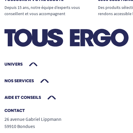
barre d’appui courbée noire mat.
Depuis 15 ans, notre équipe d’experts vous
Des produits sélect
conseillent et vous accompagnent
rendons accessible 
En résumé
La barre d’appui courbée noire mat allie
protection maximale et design
contemporain, pour
sécuriser avec style
toutes les zones sensibles de votre
intérieur.
UNIVERS
Facile à installer, ergonomique et robuste,
elle offre une prise en main naturelle grâce
NOS SERVICES
à sa forme étudiée pour tous les âges et
toutes les morphologies.
AIDE ET CONSEILS
Disponible en plusieurs longueurs pour
s’adapter à chaque besoin, elle s’intègre
CONTACT
harmonieusement même dans les espaces
26 avenue Gabriel Lippmann
réduits.
59910 Bondues
Avec sa finition noire mate, elle valorise