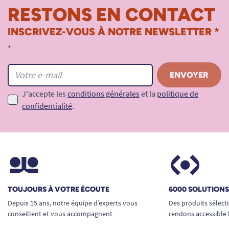
qualité irréprochable.
RESTONS EN CONTACT
Angle étudié pour
tous types de besoins
:
INSCRIVEZ-VOUS À NOTRE NEWSLETTER *
relèvement, passage, transfert ou prise
*
d’appui, à chaque étape la barre joue son
rôle de soutien, soulageant l’utilisateur et
préservant son autonomie.
J'accepte les
conditions générales
et la
politique de
Installation universelle
: compatible avec
confidentialité
.
la grande majorité des murs porteurs, des
sanitaires, douches PMR ou salles de bain
collectives. Parfaite aussi bien en maison
de retraite, EHPAD, milieux hospitaliers ou
domicile privé.
TOUJOURS À VOTRE ÉCOUTE
6000 SOLUTION
Design discret et contemporain
: se marie
Depuis 15 ans, notre équipe d’experts vous
Des produits sélect
facilement à tous vos aménagements, sans
conseillent et vous accompagnent
rendons accessible 
surcharge visuelle.