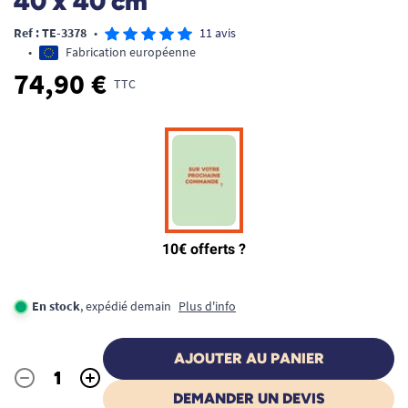
40 x 40 cm
Ref : TE-3378
•
11 avis
•
Fabrication européenne
74,90 €
TTC
En stock
, expédié demain
Plus d'info
AJOUTER AU PANIER
-
+
Quantité
DEMANDER UN DEVIS