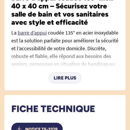
40 x 40 cm – Sécurisez votre
salle de bain et vos sanitaires
avec style et efficacité
La
barre d’appui
coudée 135° en acier inoxydable
est la solution parfaite pour améliorer la sécurité
et l’accessibilité de votre domicile. Discrète,
robuste et fiable, elle répond aux besoins des
seniors, personnes en situation de handicap ou
toute personne recherchant un appui solide au
LIRE PLUS
quotidien.
Alliant élégance et résistance, cette barre
combine une fabrication européenne de haute
FICHE TECHNIQUE
qualité, une ergonomie intelligente et une
finition soignée pour faciliter la vie de chacun en
apportant appui, stabilité et autonomie dans
NOTICE TE-3378