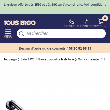
Livraison offerte dès
159€
et dès
99€
sur l'incontinence
Voir conditions
0
CONTACT
CONNEXION
PANIER
MENU
Besoin d'aide ou de conseils ?
03 20 81 93 89
Tous ergo
Bain & WC
Barre d'appui salle de bain
Mains courantes
Barr