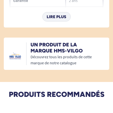
Garantie
2 ans
Profondeur
67 cm
LIRE PLUS
Caractéristiques de la table
d'activité à hauteur variable
Activity
UN PRODUIT DE LA
MARQUE HMS-VILGO
Découvrez tous les produits de cette
DIMENSIONS :
marque de notre catalogue
Plateau : 88 x 69 x 40 cm.
Épaisseur plateau : 1,6 cm.
Piétement : 67 x 87 x 12,5 cm.
PRODUITS RECOMMANDÉS
Inclinaison plateau par crémaillère: 0-22°-20°-25-
29°-33°.