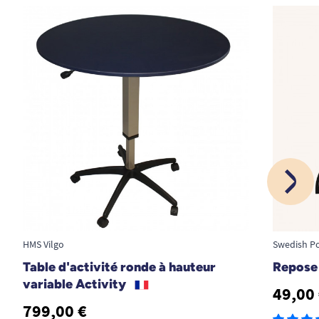
Hauteur : 78 à 101 cm.
Largeur : 87.5 cm ( largeur entre les 2
piétements).
Profondeur : 67 cm ( longueur des piétements ).
MATIÈRE :
Plateau : mélaminé.
Tubes : acier revêtement époxy bronze.
HMS Vilgo
Swedish P
Table d'activité ronde à hauteur
Repose 
POIDS :
variable Activity
49,00
799,00 €
Poids : 18,5 kg.