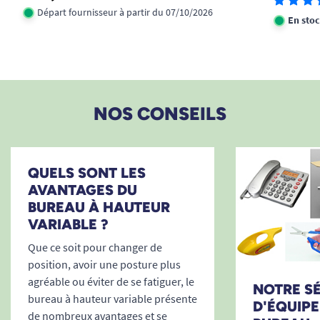
Départ fournisseur à partir du 07/10/2026
En sto
Poids max supporté : 15 kg.
COLORIS :
NOS CONSEILS
Plateau : Taupe ou bleu nuit (plus foncé).
Tubes : bronze.
QUELS SONT LES
AVANTAGES DU
BUREAU À HAUTEUR
GARANTIE :
2 ans
VARIABLE ?
Que ce soit pour changer de
position, avoir une posture plus
agréable ou éviter de se fatiguer, le
NOTRE S
bureau à hauteur variable présente
D'ÉQUIP
de nombreux avantages et se