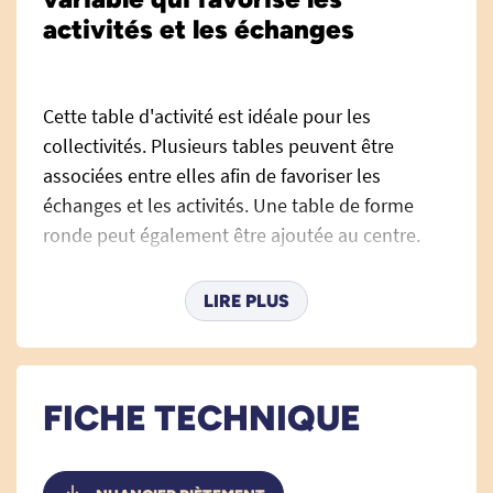
activités et les échanges
Cette table d'activité est idéale pour les
collectivités. Plusieurs tables peuvent être
associées entre elles afin de favoriser les
échanges et les activités. Une table de forme
ronde peut également être ajoutée au centre.
La table Activity est facilement réglable en
LIRE PLUS
hauteur grâce à l'assistance d'un ressort à gaz.
Le plateau est inclinable grâce à un système de
crémaillère ( 6 positions).
FICHE TECHNIQUE
Cette table est dotée de 4 roulettes à frein.
Une baguette de rétention est située sur le