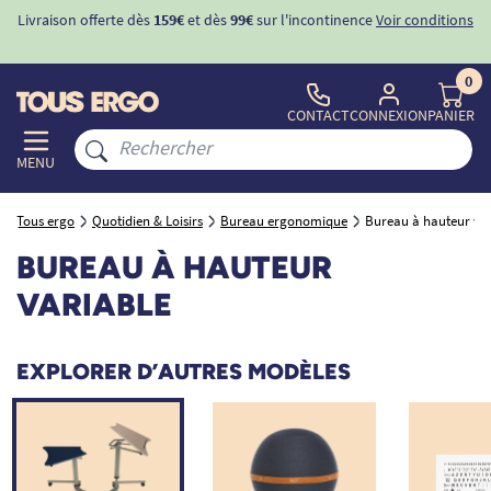
Livraison offerte dès
159€
et dès
99€
sur l'incontinence
Voir conditions
0
CONTACT
CONNEXION
PANIER
MENU
Tous ergo
Quotidien & Loisirs
Bureau ergonomique
Bureau à hauteur var
BUREAU À HAUTEUR
VARIABLE
EXPLORER D’AUTRES MODÈLES