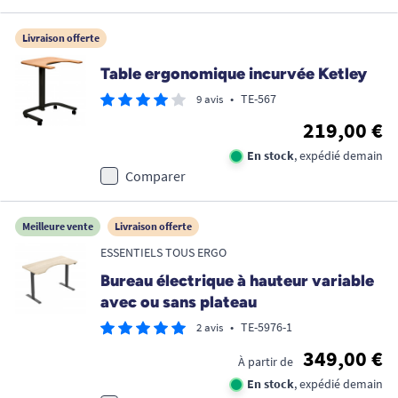
Livraison offerte
Table ergonomique incurvée Ketley
•
TE-567
9 avis
219,00 €
En stock
, expédié demain
Comparer
Meilleure vente
Livraison offerte
ESSENTIELS TOUS ERGO
Bureau électrique à hauteur variable
avec ou sans plateau
•
TE-5976-1
2 avis
349,00 €
À partir de
En stock
, expédié demain