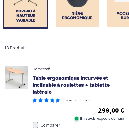
BUREAU À
SIÈGE
ACCES
HAUTEUR
ERGONOMIQUE
BUR
VARIABLE
13 Produits
Homecraft
Table ergonomique incurvée et
inclinable à roulettes + tablette
latérale
•
TE-575
8 avis
299,00 €
En stock
, expédié demain
Comparer