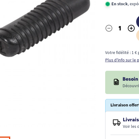
En stock
, expé
-
+
Quantité
Votre fidélité : 1 
Plus d'info sur le
Besoin 
Découvri
Livraison offer
Livrais
Voir les