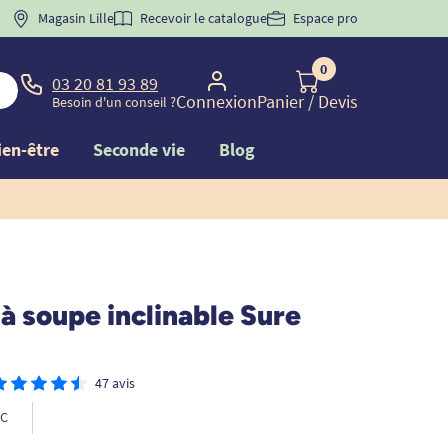
 "
BIENVENUE
Magasin Lille
" pour
la 1ère commande d'incontinence
Recevoir le catalogue
Espace pro
0
03 20 81 93 89
Connexion
Panier
/ Devis
Besoin d'un conseil ?
ien-être
Seconde vie
Blog
 à soupe inclinable Sure
47 avis
C