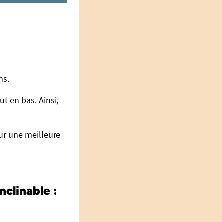
ns.
t en bas. Ainsi,
ur une meilleure
nclinable :