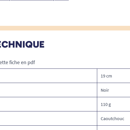
ECHNIQUE
ette fiche en pdf
19 cm
Noir
110 g
Caoutchouc