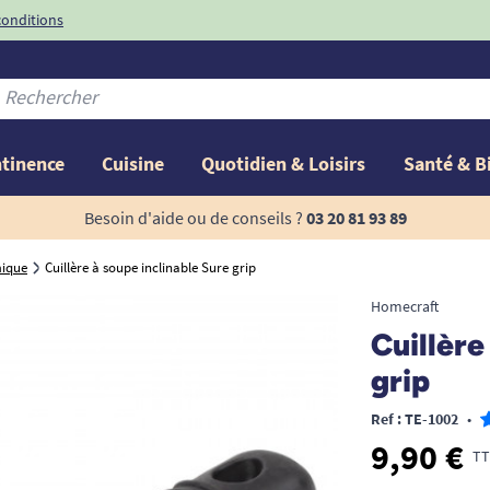
conditions
-10%
avec le code
ntinence
Cuisine
Quotidien & Loisirs
Santé & B
Besoin d'aide ou de conseils ?
03 20 81 93 89
mique
Cuillère à soupe inclinable Sure grip
Homecraft
Cuillère
grip
Ref : TE-1002
•
9,90 €
TT