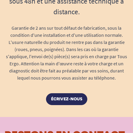
sous 48h et une assistance technique à
même lorsque la préhension ou la force sont
distance.
limitées.
Facilite la rééducation et les gestes fins
Garantie de 2 ans sur tout défaut de fabrication, sous la
autour de la table
condition d'une installation et d'une utilisation normale.
Convient aux crèches, établissements
L'usure naturelle du produit ne rentre pas dans la garantie
spécialisés ou à domicile
(roues, pneus, poignées). Dans les cas où la garantie
Recommandé par les ergothérapeutes et
s'applique, l'envoi de(s) pièce(s) sera pris en charge par Tous
Ergo. Attention la main d'œuvre reste à votre charge et un
éducateurs spécialisés
diagnostic doit être fait au préalable par vos soins, durant
Pour un repas épanouissant et inclusif
lequel nous pourrons vous assister au téléphone.
Le
petit couteau Caring
est bien plus qu’un
simple couvert : c’est un outil éducatif qui
encourage l’autonomie et la confiance lors des
ÉCRIVEZ-NOUS
repas. Son esthétique sobre et moderne permet
de l'intégrer facilement à une table familiale ou
collective, sans stigmatiser son utilisateur. Léger,
efficace et sûr, il offre à chaque enfant ou