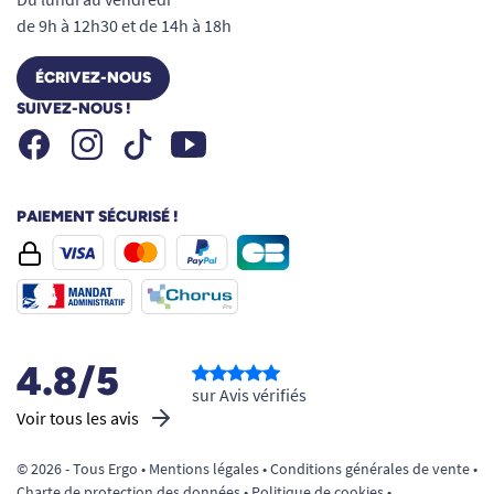
Voir tous les couverts ergonomiques.
de 9h à 12h30 et de 14h à 18h
Voir tous les produits pour m'aider à prendre.
ÉCRIVEZ-NOUS
Voir tous les produits pour m'aider à porter.
SUIVEZ-NOUS !
Facebook
Instagram
Youtube
Tiktok
PAIEMENT SÉCURISÉ !
4.8/5
sur Avis vérifiés
Voir tous les avis
© 2026 - Tous Ergo •
Mentions légales
•
Conditions générales de vente
•
Charte de protection des données
•
Politique de cookies
•