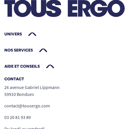
antidérapant pour une prise en main sûre
Utilisable
indifféremment par les gauchers
ou les droitiers
Lame en acier inoxydable, sécurisante et
robuste
UNIVERS
Va au
lave-vaisselle
– entretien simplifié au
quotidien
NOS SERVICES
N’agresse pas les gencives, sans risque
pour l’utilisateur
AIDE ET CONSEILS
Convient aussi en complément du reste de
la gamme Caring pour une table complète
CONTACT
et pratique
26 avenue Gabriel Lippmann
59910 Bondues
Besoin de conseils ?
Découvrez notre dossier
comment choisir ses couverts ergonomiques ?
contact@tousergo.com
ou parcourez toutes nos solutions pour une
03 20 81 93 89
alimentation adaptée à chacun.
Du lundi au vendredi