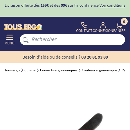
Livraison offerte dès
159€
et dès
99€
sur l'incontinence
Voir conditions
0
CONTACT
CONNEXION
PANIER
MENU
Besoin d'aide ou de conseils ?
03 20 81 93 89
Tous ergo
Cuisine
Couverts ergonomiques
Couteau ergonomique
Peti