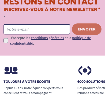
RESTONS EN CONTACT
personne en difficulté la possibilité de participer
INSCRIVEZ-VOUS À NOTRE NEWSLETTER *
pleinement au moment du repas.
*
Combiné à la petite fourchette Caring et la petite
cuillère Caring, il forme un set harmonieux et
ergonomique qui favorise l’indépendance de
J'accepte les
conditions générales
et la
politique de
l’utilisateur, dès le plus jeune âge.
confidentialité
.
Le Petit couteau ergonomique Caring
en résumé :
Petit couteau ergonomique
adapté à la
taille et à la force des enfants ou des
adultes avec préhension faible : longueur
16 cm
TOUJOURS À VOTRE ÉCOUTE
6000 SOLUTION
Léger : seulement 25 grammes
. Très
Depuis 15 ans, notre équipe d’experts vous
Des produits sélect
conseillent et vous accompagnent
rendons accessible 
maniable pour tous
Manche épais, ergonomique et