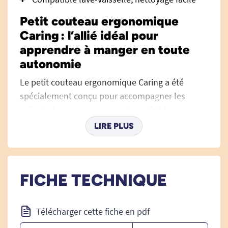
Petit couteau ergonomique
Caring : l’allié idéal pour
apprendre à manger en toute
autonomie
Le petit couteau ergonomique Caring a été
spécialement conçu pour accompagner les
enfants, les personnes ayant une faible
préhension ou des difficultés motrices lors des
LIRE PLUS
repas. Ce couteau allie sécurité, confort et
autonomie, encourageant l’apprentissage des
gestes du quotidien tout en apportant une
FICHE TECHNIQUE
grande facilité d’utilisation. Son design étudié
permet de développer l’indépendance à table, à
la maison, à l’école ou en déplacement. Il
Télécharger cette fiche en pdf
s’intègre parfaitement aux
couverts