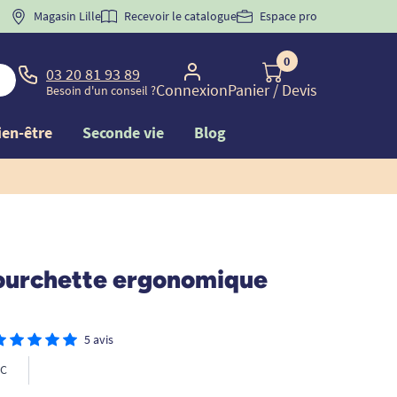
 "
BIENVENUE
Magasin Lille
" pour
la 1ère commande d'incontinence
Recevoir le catalogue
Espace pro
0
03 20 81 93 89
Connexion
Panier
/ Devis
Besoin d'un conseil ?
ien-être
Seconde vie
Blog
fourchette ergonomique
5 avis
C