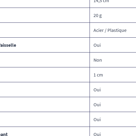
14,5 cm
20 g
Acier / Plastique
aisselle
Oui
Non
1 cm
Oui
Oui
Oui
pant
Oui