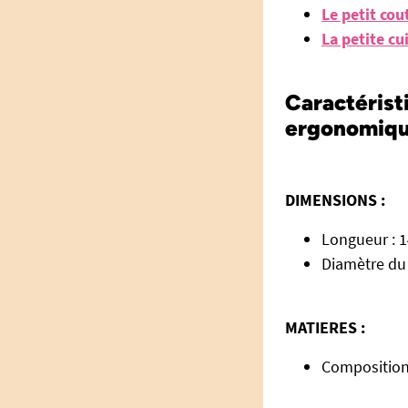
Le petit co
La petite c
Caractérist
ergonomiqu
DIMENSIONS :
Longueur : 
Diamètre du
MATIERES :
Composition 