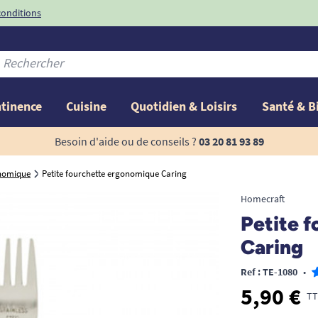
conditions
-10%
avec le code
ntinence
Cuisine
Quotidien & Loisirs
Santé & B
Besoin d'aide ou de conseils ?
03 20 81 93 89
onomique
Petite fourchette ergonomique Caring
Homecraft
Petite 
Caring
Ref : TE-1080
•
5,90 €
TT