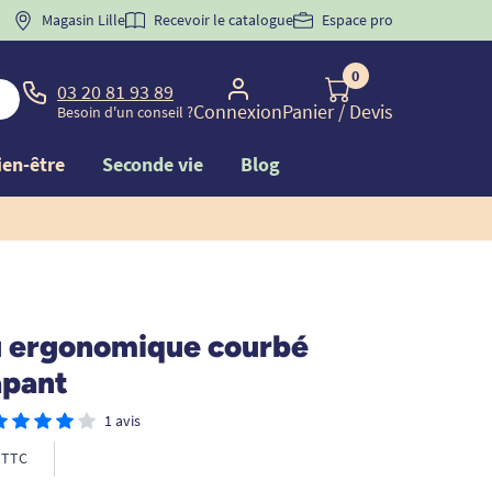
 "
BIENVENUE
Magasin Lille
" pour
la 1ère commande d'incontinence
Recevoir le catalogue
Espace pro
0
03 20 81 93 89
Connexion
Panier
/ Devis
Besoin d'un conseil ?
ien-être
Seconde vie
Blog
 ergonomique courbé
apant
1 avis
TTC