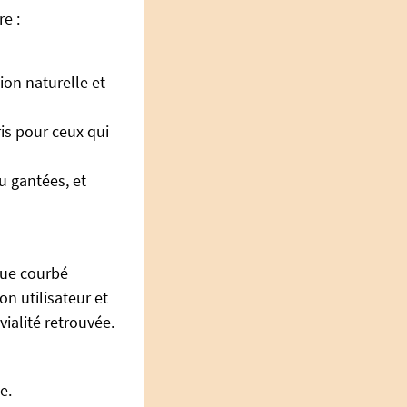
e :
ion naturelle et
ris pour ceux qui
u gantées, et
que courbé
on utilisateur et
ialité retrouvée.
e.