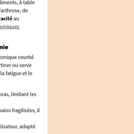
liments, à table
’arthrose, de
cacité
au
nomiques
mie
onomique courbé
tiner ou servir
a fatigue et le
as, limitant les
ns fragilisées, il
lisateur, adapté