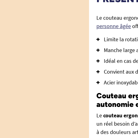
Le couteau ergono
personne âgée
off
Limite la rotat
Manche large a
Idéal en cas de
Convient aux d
Acier inoxydabl
Couteau er
autonomie e
Le
couteau ergon
un réel besoin d’
à des douleurs art