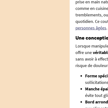
prise en main natu
comme en cuisine.
tremblements, ou 
quotidien. Ce cou
personnes âgées
.
Une conceptio
Lorsque manipuler
offre une
véritabl
sans avoir à effec
risque de douleur
Forme spéci
sollicitations
Manche épai
évite tout g
Bord arrondi