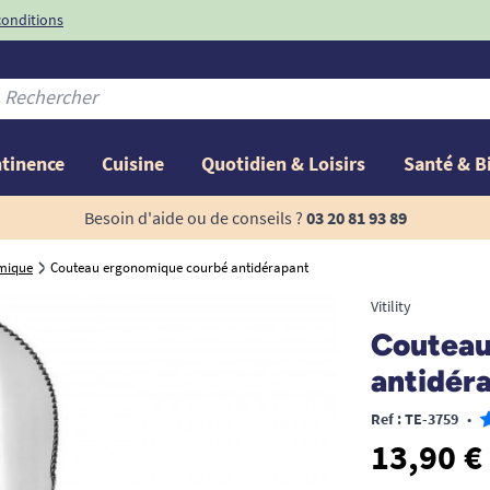
conditions
-10%
avec le code
ntinence
Cuisine
Quotidien & Loisirs
Santé & B
Besoin d'aide ou de conseils ?
03 20 81 93 89
mique
Couteau ergonomique courbé antidérapant
Vitility
Couteau
antidér
Ref : TE-3759
•
13,90 €