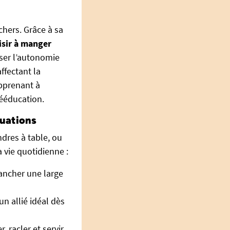
hers. Grâce à sa
isir à manger
iser l’autonomie
ffectant la
apprenant à
ééducation.
tuations
ndres à table, ou
a vie quotidienne :
ancher une large
un allié idéal dès
 racler et servir,