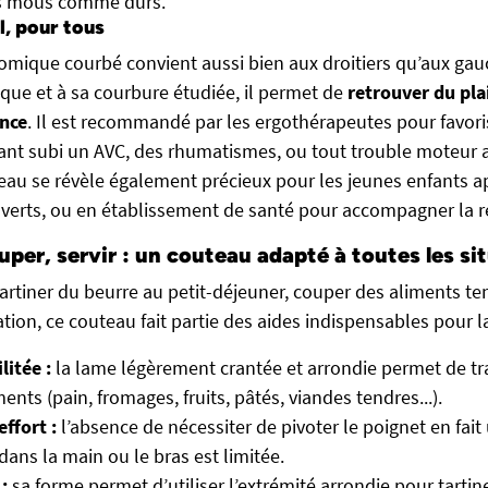
s mous comme durs.
l, pour tous
mique courbé convient aussi bien aux droitiers qu’aux gauc
ique et à sa courbure étudiée, il permet de
retrouver du pla
ance
. Il est recommandé par les ergothérapeutes pour favor
nt subi un AVC, des rhumatismes, ou tout trouble moteur a
teau se révèle également précieux pour les jeunes enfants 
verts, ou en établissement de santé pour accompagner la r
uper, servir : un couteau adapté à toutes les si
artiner du beurre au petit-déjeuner, couper des aliments te
tion, ce couteau fait partie des aides indispensables pour l
litée :
la lame légèrement crantée et arrondie permet de tr
ments (pain, fromages, fruits, pâtés, viandes tendres...).
effort :
l’absence de nécessiter de pivoter le poignet en fait 
dans la main ou le bras est limitée.
:
sa forme permet d’utiliser l’extrémité arrondie pour tartiner,