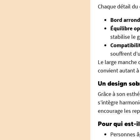
Chaque détail du 
Bord arrondi
Équilibre op
stabilise le
Compatibilit
souffrent d’u
Le large manche o
convient autant à 
Un design sobr
Grâce à son esthé
s’intègre harmonie
encourage les rep
Pour qui est-il
Personnes âg