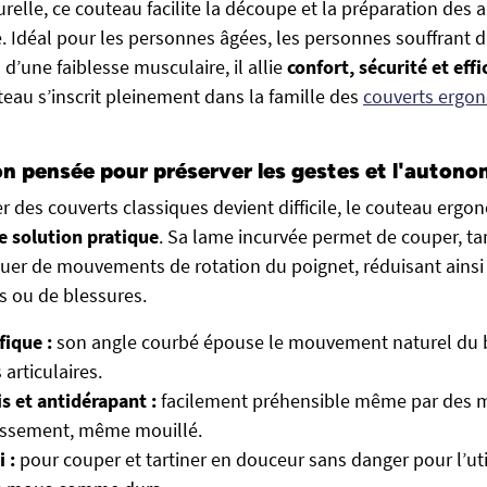
relle, ce couteau facilite la découpe et la préparation des a
 Idéal pour les personnes âgées, les personnes souffrant d
d’une faiblesse musculaire, il allie
confort, sécurité et effi
teau s’inscrit pleinement dans la famille des
couverts ergo
n pensée pour préserver les gestes et l'autono
 des couverts classiques devient difficile, le couteau erg
e solution pratique
. Sa lame incurvée permet de couper, tar
tuer de mouvements de rotation du poignet, réduisant ainsi l
s ou de blessures.
fique :
son angle courbé épouse le mouvement naturel du br
 articulaires.
s et antidérapant :
facilement préhensible même par des mai
lissement, même mouillé.
 :
pour couper et tartiner en douceur sans danger pour l’uti