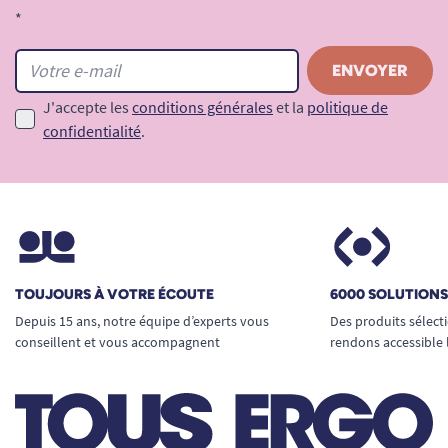
son manche en caoutchouc épais
*
apportent un réel confort à la prise en
main, y compris pour les doigts raides,
gonflés ou douloureux.
J'accepte les
conditions générales
et la
politique de
Atout supplémentaire :
elle se nettoie
confidentialité
.
facilement
, ne retient ni saleté ni odeur, et
peut être emportée partout sans risque de
casse ou d’usure prématurée.
La
garantie d’1 an
assure une tranquillité
d’utilisation, que ce soit en usage quotidien
TOUJOURS À VOTRE ÉCOUTE
6000 SOLUTION
à domicile ou en collectivité.
Depuis 15 ans, notre équipe d’experts vous
Des produits sélect
conseillent et vous accompagnent
rendons accessible 
Besoin de conseils pour bien choisir vos
couverts ergonomiques ?
Découvrez notre
guide
Comment choisir ses couverts
ergonomiques.