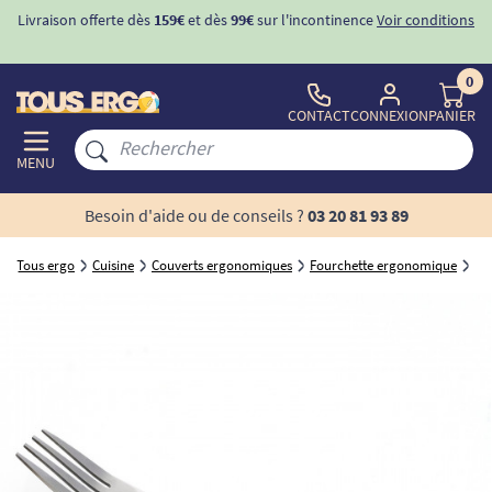
Livraison offerte dès
159€
et dès
99€
sur l'incontinence
Voir conditions
0
CONTACT
CONNEXION
PANIER
MENU
Besoin d'aide ou de conseils ?
03 20 81 93 89
Tous ergo
Cuisine
Couverts ergonomiques
Fourchette ergonomique
Fo