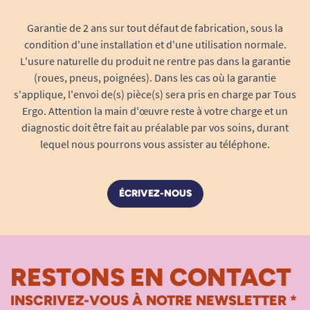
Voir tous les produits pour m'aider à prendre.
Garantie de 2 ans sur tout défaut de fabrication, sous la
Le résumé de la fourchette Sure Grip
condition d'une installation et d'une utilisation normale.
La fourchette Sure Grip est le choix idéal
L'usure naturelle du produit ne rentre pas dans la garantie
(roues, pneus, poignées). Dans les cas où la garantie
pour toute personne recherchant un
s'applique, l'envoi de(s) pièce(s) sera pris en charge par Tous
couvert ergonomique, économique et
Ergo. Attention la main d'œuvre reste à votre charge et un
fiable,
alliant prise en main facile, sécurité
diagnostic doit être fait au préalable par vos soins, durant
et hygiène durable. Sa légèreté et son
lequel nous pourrons vous assister au téléphone.
manche large antidérapant permettent de
réduire les douleurs et la fatigue lors de
chaque repas, tout en maintenant
ÉCRIVEZ-NOUS
l’autonomie et la dignité de l’utilisateur.
Plus besoin d’aide pour manger, la
confiance en soi revient grâce à ce couvert
pensé pour durer et s’adapter à chacun.
RESTONS EN CONTACT
La
forme universelle
de la fourchette et
INSCRIVEZ-VOUS À NOTRE NEWSLETTER *