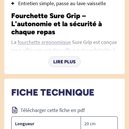
Entretien simple, passe au lave-vaisselle
Fourchette Sure Grip –
L'autonomie et la sécurité à
chaque repas
La
fourchette ergonomique
Sure Grip est conçue
pour offrir une solution efficace et confortable à
toutes les personnes ayant des difficultés de
LIRE PLUS
préhension, de mobilité des doigts ou de force
dans les mains. Élaborée spécifiquement pour
retrouver le plaisir des repas en toute
autonomie, elle séduit par sa simplicité
FICHE TECHNIQUE
d’utilisation, sa prise en main sûre et ses
matériaux de haute qualité.
Télécharger cette fiche en pdf
Longueur
20 cm