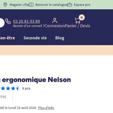
 "
BIENVENUE
Magasin Lille
" pour
la 1ère commande d'incontinence
Recevoir le catalogue
Espace pro
0
03 20 81 93 89
Connexion
Panier
/ Devis
Besoin d'un conseil ?
ien-être
Seconde vie
Blog
 ergonomique Nelson
9 avis
TTC
dié le lundi 10 août 2026
Plus d'info