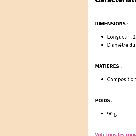
DIMENSIONS :
Longueur : 
Diamètre du
MATIERES :
Composition 
POIDS :
90 g
Voir tous les co