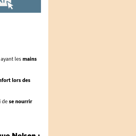
 ayant les
mains
nfort lors des
si de
se nourrir
ue Nelson :