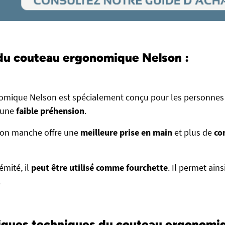
du couteau ergonomique Nelson :
omique Nelson est spécialement conçu pour les personnes
 une
faible préhension
.
 son manche offre une
meilleure prise en main
et plus de
co
émité, il
peut être utilisé comme fourchette
. Il permet ain
.
iques techniques du couteau ergonomiq