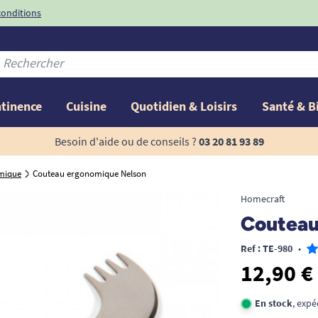
conditions
-10%
avec le code
ntinence
Cuisine
Quotidien & Loisirs
Santé & B
Besoin d'aide ou de conseils ?
03 20 81 93 89
mique
Couteau ergonomique Nelson
Homecraft
Couteau
Ref : TE-980
•
12,90 €
En stock
, expé