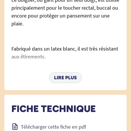
principalement pour le toucher rectal, buccal ou
encore pour protéger un pansement sur une
plaie.
Fabriqué dans un latex blanc, il est très résistant
aux étirements.
LIRE PLUS
Livré dans un sachet de 100 doigtiers.
FICHE TECHNIQUE
Vous pouvez retrouver tous les produits
complémentaires dans
g
ants d'examen
.
Télécharger cette fiche en pdf