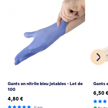
Gants en nitrile bleu jetables - Lot de
Gants e
100
6,50 
4,80 €
31 avis
En sto