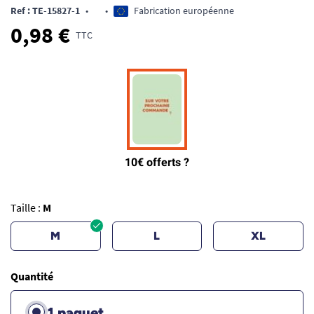
Ref : TE-15827-1
•
•
Fabrication européenne
0,98 €
TTC
Taille :
M
M
L
XL
Quantité
1 paquet