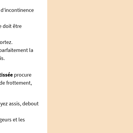
 d’incontinence
e doit être
ortez.
parfaitement la
s.
tissée
procure
 de frottement,
oyez assis, debout
geurs et les