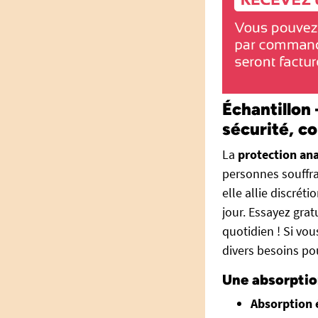
Échantillon
sécurité, co
La
protection an
personnes souffr
elle allie discrét
jour. Essayez grat
quotidien ! Si vo
divers besoins pou
Une absorption
Absorption 