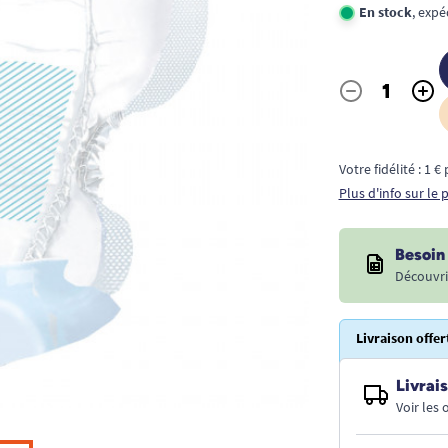
En stock
, exp
-
+
Quantité
Votre fidélité : 1 
Plus d'info sur le
Besoin 
Découvri
Livraison offer
Livrais
Voir les