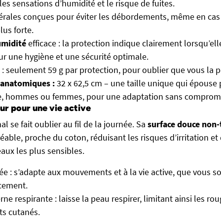
 les sensations d’humidité et le risque de fuites.
térales conçues pour éviter les débordements, même en cas
lus forte.
umidité
efficace : la protection indique clairement lorsqu’ell
r une hygiène et une sécurité optimale.
: seulement 59 g par protection, pour oublier que vous la p
anatomiques :
32 x 62,5 cm – une taille unique qui épouse 
, hommes ou femmes, pour une adaptation sans compromi
ur pour une vie active
 se fait oublier au fil de la journée. Sa
surface douce non-
able, proche du coton, réduisant les risques d’irritation et
ux les plus sensibles.
ée : s’adapte aux mouvements et à la vie active, que vous s
cement.
rne respirante : laisse la peau respirer, limitant ainsi les rou
s cutanés.