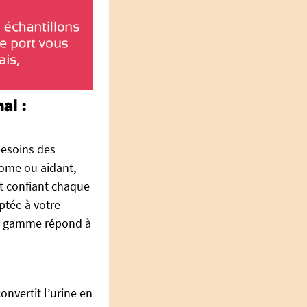
al :
esoins des
ome ou aidant,
 et confiant chaque
ptée à votre
la gamme répond à
nvertit l’urine en