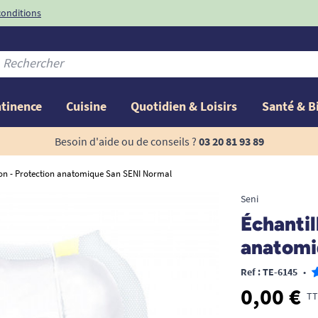
conditions
-10%
avec le code
ntinence
Cuisine
Quotidien & Loisirs
Santé & B
Besoin d'aide ou de conseils ?
03 20 81 93 89
lon - Protection anatomique San SENI Normal
Seni
Échantil
anatomi
Ref : TE-6145
•
0,00 €
TT