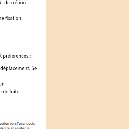
i
: discrétion
e fixation
 préférences :
 déplacement. Se
’un
 de fuite.