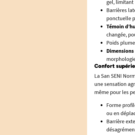
gel, limitant
Barrières la
ponctuelle p
Témoin d’h
changée, pou
Poids plume 
Dimensions 
morphologie
Confort supérie
La San SENI Normal
une sensation agré
même pour les pea
Forme profil
ou en dépla
Barrière exte
désagrément