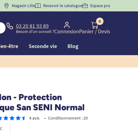
 "
BIENVENUE
Magasin Lille
" pour
la 1ère commande d'incontinence
Recevoir le catalogue
Espace pro
0
03 20 81 93 89
Connexion
Panier
/ Devis
Besoin d'un conseil ?
ien-être
Seconde vie
Blog
lon - Protection
que San SENI Normal
4 avis
•
Conditionnement : 20
C