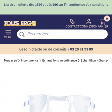
Livraison offerte dès
159€
et dès
99€
sur l'incontinence
Voir conditions
0
CONTACT
CONNEXION
PANIER
MENU
Besoin d'aide ou de conseils ?
03 20 81 93 89
Tous ergo
Incontinence
Echantillons Incontinence
Échantillon - Changes 