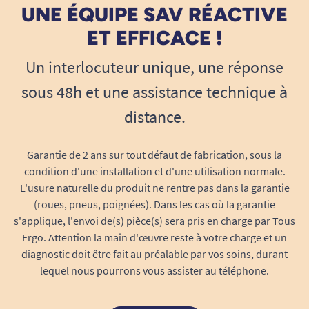
UNE ÉQUIPE SAV RÉACTIVE
pour adolescents, adultes minces ou
personnes âgées de petit gabarit.
ET EFFICACE !
UTILISATION QUOTIDIENNE EN TOUTE
SÉRÉNITÉ
Un interlocuteur unique, une réponse
Léger, compact, facile à glisser dans un sac ou
sous 48h et une assistance technique à
une poche de veste pour les déplacements, le
distance.
change complet SENI SUPER Jour S se fait
oublier tout au long de la journée. Il préserve la
Garantie de 2 ans sur tout défaut de fabrication, sous la
liberté de sortir, de bouger, de recevoir des
condition d'une installation et d'une utilisation normale.
proches… sans crainte d’accident.
L'usure naturelle du produit ne rentre pas dans la garantie
(roues, pneus, poignées). Dans les cas où la garantie
Protection de jour remplacée en toute
s'applique, l'envoi de(s) pièce(s) sera pris en charge par Tous
simplicité
: parfait pour être emporté en
Ergo. Attention la main d'œuvre reste à votre charge et un
déplacement ou pour prévoir une journée
diagnostic doit être fait au préalable par vos soins, durant
sereine loin du domicile.
lequel nous pourrons vous assister au téléphone.
Usage discret garanti
: ni bruits, ni gêne
sous les habits, grâce à la finesse et la