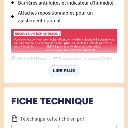
Barrières anti-fuites et indicateur d’humidité
Attaches repositionnables pour un
ajustement optimal
Échantillon - Changes complets
SENI SUPER Jour S : une
LIRE PLUS
protection respirante, discrète
et efficace au quotidien
Le change complet SENI SUPER Jour taille S est
FICHE TECHNIQUE
spécialement conçu pour accompagner en
sérénité les personnes souffrant de fuites
urinaires légères à modérées. Grâce à ses
Télécharger cette fiche en pdf
matériaux de qualité, ses technologies