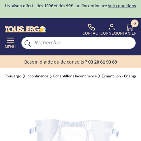
Livraison offerte dès
159€
et dès
99€
sur l'incontinence
Voir conditions
0
CONTACT
CONNEXION
PANIER
MENU
Besoin d'aide ou de conseils ?
03 20 81 93 89
Tous ergo
Incontinence
Echantillons Incontinence
Échantillon - Changes 