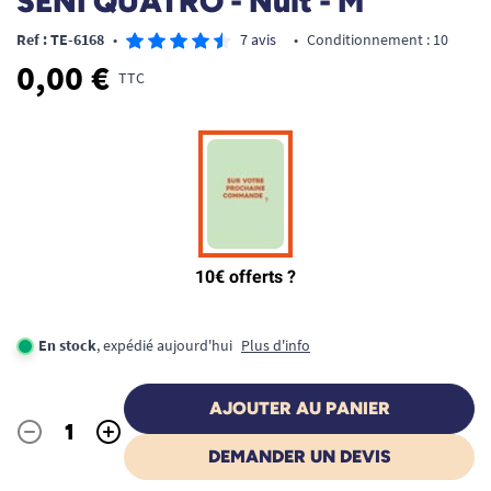
SENI QUATRO - Nuit - M
Ref : TE-6168
•
7 avis
•
Conditionnement : 10
0,00 €
TTC
En stock
, expédié aujourd'hui
Plus d'info
AJOUTER AU PANIER
-
+
Quantité
DEMANDER UN DEVIS