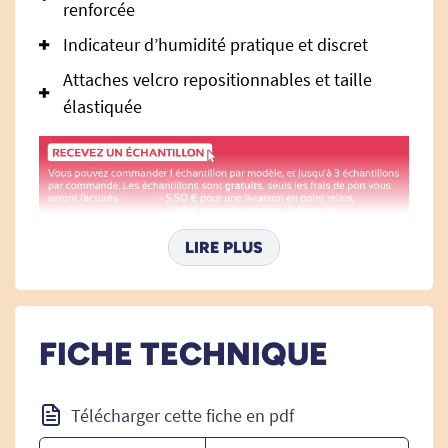
renforcée
Indicateur d’humidité pratique et discret
Attaches velcro repositionnables et taille
élastiquée
Changes complets SENI
LIRE PLUS
QUATRO - Nuit - M : une
protection optimale pour la nuit
et les fuites importantes
FICHE TECHNIQUE
Le
change complet SENI QUATRO - Nuit - Taille
M
est conçu pour répondre aux besoins des
Télécharger cette fiche en pdf
personnes souffrant d’incontinence modérée à
forte, particulièrement la nuit ou lors de