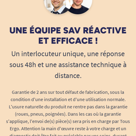
Un change testé sous contrôle
dermatologique
Les
changes complets SENI
sont
hypoallergéniques, sans latex, testés
UNE ÉQUIPE SAV RÉACTIVE
dermatologiquement pour limiter tout risque
ET EFFICACE !
d’irritations, allergies ou démangeaisons.
Conçus pour préserver l’équilibre cutané, ils
Un interlocuteur unique, une réponse
favorisent la respiration de la peau tout en
sous 48h et une assistance technique à
protégeant contre les risques de macération ou
distance.
d’escarres, même en cas d’utilisation prolongée
la nuit.
Garantie de 2 ans sur tout défaut de fabrication, sous la
Sa surface douce offre une sensation “textile”
condition d'une installation et d'une utilisation normale.
très agréable, limitant les frottements tout en
L'usure naturelle du produit ne rentre pas dans la garantie
restant ultra-efficace face à l’humidité.
(roues, pneus, poignées). Dans les cas où la garantie
s'applique, l'envoi de(s) pièce(s) sera pris en charge par Tous
Liberté et sérénité : une nuit tranquille
Ergo. Attention la main d'œuvre reste à votre charge et un
pour l’utilisateur
diagnostic doit être fait au préalable par vos soins, durant