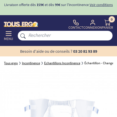
Livraison offerte dès
159€
et dès
99€
sur l'incontinence
Voir conditions
0
CONTACT
CONNEXION
PANIER
MENU
Besoin d'aide ou de conseils ?
03 20 81 93 89
Tous ergo
Incontinence
Echantillons Incontinence
Échantillon - Changes 