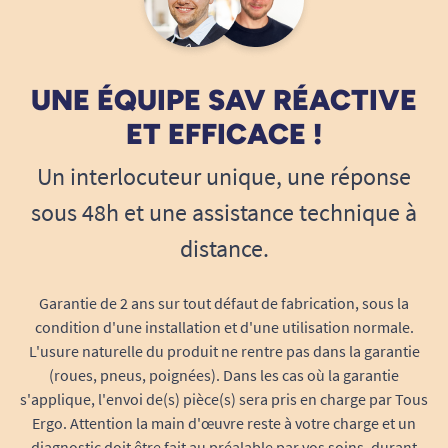
qualité et l’ajustement de la gamme
SENI
QUATRO Nuit
avant tout achat en quantité.
Cette démarche permet de :
UNE ÉQUIPE SAV RÉACTIVE
Valider le confort et la bonne adaptation à
ET EFFICACE !
votre morphologie ou celle de la personne
accompagnée.
Un interlocuteur unique, une réponse
Vérifier l’absorption et l’efficacité nocturne
sous 48h et une assistance technique à
du change selon l’intensité de
l’incontinence.
distance.
D’essayer sans engagement et en toute
discrétion, pour faire le meilleur choix
Garantie de 2 ans sur tout défaut de fabrication, sous la
possible.
condition d'une installation et d'une utilisation normale.
En cas de satisfaction, il est ensuite facile de
L'usure naturelle du produit ne rentre pas dans la garantie
commander le produit en version pack classique
(roues, pneus, poignées). Dans les cas où la garantie
s'applique, l'envoi de(s) pièce(s) sera pris en charge par Tous
sur notre site (en savoir plus).
Ergo. Attention la main d'œuvre reste à votre charge et un
Utilisation facilitée pour les
diagnostic doit être fait au préalable par vos soins, durant