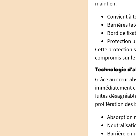
maintien.
Convient à t
Barrières la
Bord de fixa
Protection u
Cette protection 
compromis sur le c
Technologie d’a
Grâce au cœur abs
immédiatement cap
fuites désagréabl
prolifération des
Absorption r
Neutralisati
Barrière en 