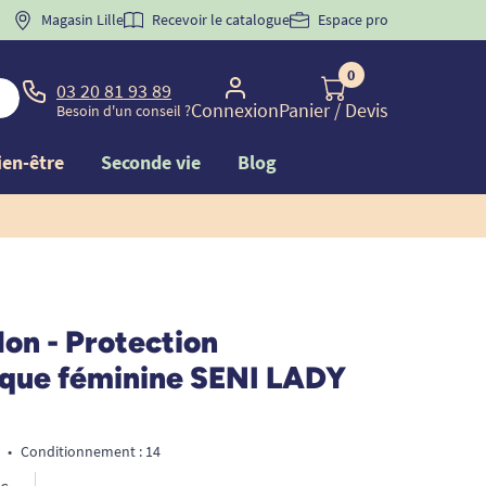
 "
BIENVENUE
Magasin Lille
" pour
la 1ère commande d'incontinence
Recevoir le catalogue
Espace pro
0
03 20 81 93 89
Connexion
Panier
/ Devis
Besoin d'un conseil ?
ien-être
Seconde vie
Blog
lon - Protection
que féminine SENI LADY
•
Conditionnement : 14