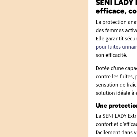
SENI LADY E
efficace, c
La protection an
des femmes actives
Elle garantit sécu
pour fuites urina
son efficacité.
Dotée d'une capac
contre les fuites
sensation de fraî
solution idéale à 
Une protectio
La SENI LADY Ext
confort et d’effic
facilement dans v