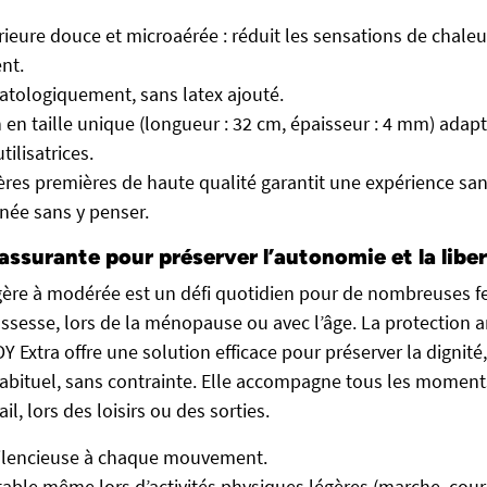
rieure douce et microaérée : réduit les sensations de chaleu
nt.
tologiquement, sans latex ajouté.
 en taille unique (longueur : 32 cm, épaisseur : 4 mm) adapt
tilisatrices.
ères premières de haute qualité garantit une expérience sa
rnée sans y penser.
assurante pour préserver l’autonomie et la libe
égère à modérée est un défi quotidien pour de nombreuses 
ossesse, lors de la ménopause ou avec l’âge. La protection
 Extra offre une solution efficace pour préserver la dignité,
habituel, sans contrainte. Elle accompagne tous les moments
il, lors des loisirs ou des sorties.
 silencieuse à chaque mouvement.
table même lors d’activités physiques légères (marche, cour