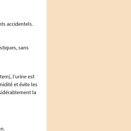
nts accidentels.
stiques, sans
em), l’urine est
dité et évite les
nsidérablement la
on.