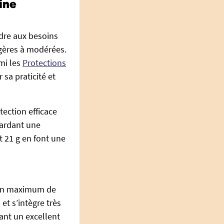
ine
dre aux besoins
égères à modérées.
rmi les
Protections
sa praticité et
tection efficace
gardant une
 21 g en font une
r un maximum de
et s’intègre très
ant un excellent