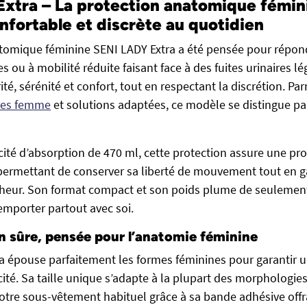
xtra – La protection anatomique fémin
onfortable et discrète au quotidien
atomique féminine SENI LADY Extra a été pensée pour répon
 ou à mobilité réduite faisant face à des fuites urinaires l
rité, sérénité et confort, tout en respectant la discrétion. Pa
ires femme
et solutions adaptées, ce modèle se distingue par 
ité d’absorption de 470 ml, cette protection assure une pro
, permettant de conserver sa liberté de mouvement tout en 
cheur. Son format compact et son poids plume de seulement
emporter partout avec soi.
n sûre, pensée pour l’anatomie féminine
ra épouse parfaitement les formes féminines pour garanti
acité. Sa taille unique s’adapte à la plupart des morphologies 
otre sous-vêtement habituel grâce à sa bande adhésive offr