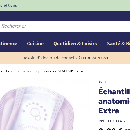
conditions
-10%
avec le code
ntinence
Cuisine
Quotidien & Loisirs
Santé & B
Besoin d'aide ou de conseils ?
03 20 81 93 89
lon - Protection anatomique féminine SENI LADY Extra
Seni
Échantil
anatomi
Extra
Ref : TE-6174
•