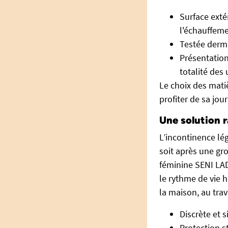
Surface exté
l'échauffeme
Testée derma
Présentation
totalité des u
Le choix des mati
profiter de sa jou
Une solution r
L’incontinence l
soit après une gr
féminine SENI LADY
le rythme de vie 
la maison, au trava
Discrète et
Protection s