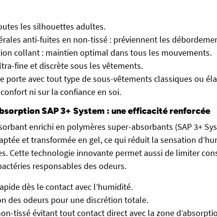
outes les silhouettes adultes.
térales anti-fuites en non-tissé : préviennent les débordeme
tion collant : maintien optimal dans tous les mouvements.
ltra-fine et discrète sous les vêtements.
se porte avec tout type de sous-vêtements classiques ou éla
onfort ni sur la confiance en soi.
bsorption SAP 3+ System : une efficacité renforcée
orbant enrichi en polymères super-absorbants (SAP 3+ Syst
tée et transformée en gel, ce qui réduit la sensation d’humi
es. Cette technologie innovante permet aussi de limiter co
 bactéries responsables des odeurs.
apide dès le contact avec l’humidité.
on des odeurs pour une discrétion totale.
non-tissé évitant tout contact direct avec la zone d’absorpti