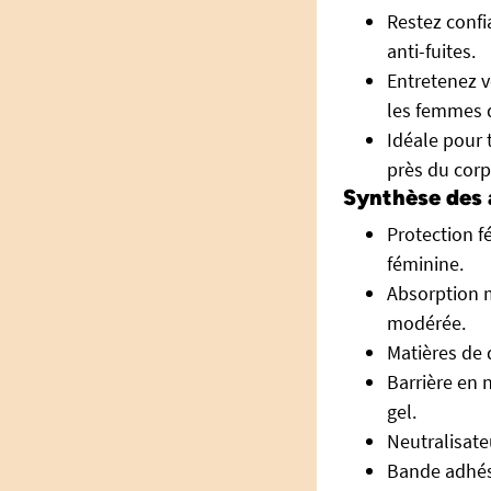
Restez confi
anti-fuites.
Entretenez v
les femmes d
Idéale pour 
près du corp
Synthèse des
Protection f
féminine.
Absorption m
modérée.
Matières de q
Barrière en 
gel.
Neutralisateu
Bande adhési