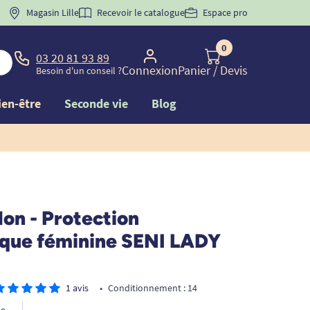
 "
BIENVENUE
Magasin Lille
" pour
la 1ère commande d'incontinence
Recevoir le catalogue
Espace pro
0
03 20 81 93 89
Connexion
Panier
/ Devis
Besoin d'un conseil ?
ien-être
Seconde vie
Blog
lon - Protection
que féminine SENI LADY
1 avis
•
Conditionnement : 14