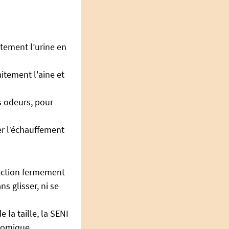
tement l’urine en
aitement l'aine et
s odeurs, pour
ter l’échauffement
otection fermement
s glisser, ni se
 la taille, la SENI
nomique.