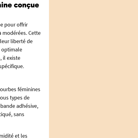
nine conçue
 pour offrir
 à modérées. Cette
leur liberté de
n optimale
 il existe
pécifique.
courbes féminines
tous types de
e bande adhésive,
tiqué, sans
midité et les