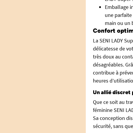
Emballage i
une parfaite
main ou un 
Confort optim
La SENI LADY Supe
délicatesse de vo
très doux au conta
désagréables. Grâc
contribue à préve
heures d’utilisati
Un allié discret
Que ce soit au tra
féminine SENI LAD
Sa conception dis
sécurité, sans qu