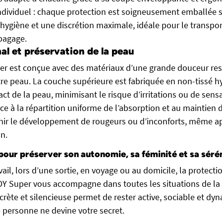
ndividuel : chaque protection est soigneusement emballée
 hygiène et une discrétion maximale, idéale pour le transpo
bagage.
al et préservation de la peau
r est conçue avec des matériaux d’une grande douceur res
tre peau. La couche supérieure est fabriquée en non-tissé h
ct de la peau, minimisant le risque d’irritations ou de sens
e à la répartition uniforme de l’absorption et au maintien 
nir le développement de rougeurs ou d’inconforts, même ap
on.
 pour préserver son autonomie, sa féminité et sa séré
vail, lors d’une sortie, en voyage ou au domicile, la protec
Y Super vous accompagne dans toutes les situations de la 
crète et silencieuse permet de rester active, sociable et dy
e personne ne devine votre secret.