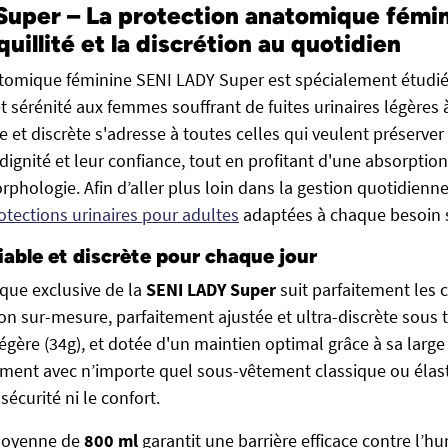
uper – La protection anatomique fémi
quillité et la discrétion au quotidien
tomique féminine SENI LADY Super est spécialement étudiée
et sérénité aux femmes souffrant de fuites urinaires légères
 et discrète s'adresse à toutes celles qui veulent préserver 
ignité et leur confiance, tout en profitant d'une absorptio
phologie. Afin d’aller plus loin dans la gestion quotidienne,
otections urinaires pour adultes
adaptées à chaque besoin s
iable et discrète pour chaque jour
que exclusive de la
SENI LADY Super
suit parfaitement les 
on sur-mesure, parfaitement ajustée et ultra-discrète sous 
légère (34g), et dotée d'un maintien optimal grâce à sa larg
cilement avec n’importe quel sous-vêtement classique ou élas
écurité ni le confort.
moyenne de
800 ml
garantit une barrière efficace contre l’hu