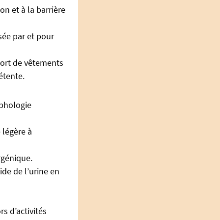
on et à la barrière
sée par et pour
 port de vêtements
étente.
rphologie
 légère à
ergénique.
ide de l’urine en
s d’activités