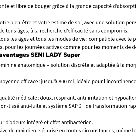
ante et libre de bouger grâce à la grande capacité d’absorpti
otre bien-être et votre estime de soi, avec une solution pen
e tous âges, à la recherche d’efficacité sans compromis.
tous les âges et tous les modes de vie : compatible avec le
s, pour les journées actives comme pour les moments de d
 avantages SENI LADY Super
éminine anatomique – solution discrète et adaptée à la mo
oyenne efficace : jusqu’à 800 ml, idéale pour l’incontinence
ualité médicale : doux, respirant, anti-irritation et hypoall
non-tissé anti-fuite et système SAP 3+ de transformation rap
r d’odeurs intégré et effet antibactérien.
ve de maintien : sécurisé en toutes circonstances, même lor