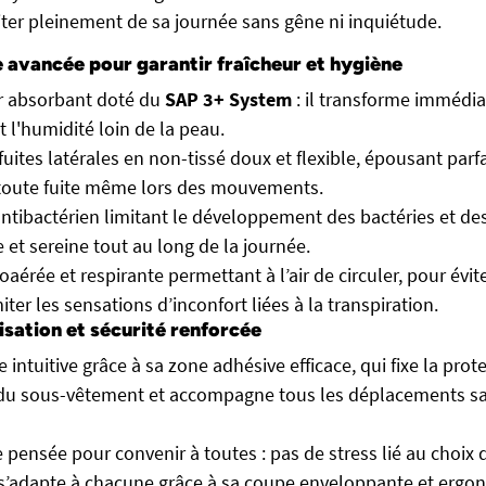
iter pleinement de sa journée sans gêne ni inquiétude.
 avancée pour garantir fraîcheur et hygiène
 absorbant doté du
SAP 3+ System
: il transforme immédia
t l'humidité loin de la peau.
fuites latérales en non-tissé doux et flexible, épousant parf
oute fuite même lors des mouvements.
ntibactérien limitant le développement des bactéries et de
e et sereine tout au long de la journée.
oaérée et respirante permettant à l’air de circuler, pour évi
iter les sensations d’inconfort liées à la transpiration.
lisation et sécurité renforcée
e intuitive grâce à sa zone adhésive efficace, qui fixe la pr
r du sous-vêtement et accompagne tous les déplacements san
 pensée pour convenir à toutes : pas de stress lié au choix de
s’adapte à chacune grâce à sa coupe enveloppante et ergo