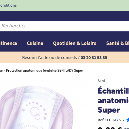
conditions
-10%
avec le code
ntinence
Cuisine
Quotidien & Loisirs
Santé & B
Besoin d'aide ou de conseils ?
03 20 81 93 89
lon - Protection anatomique féminine SENI LADY Super
Seni
Échantil
anatomi
Super
Ref : TE-6175
•