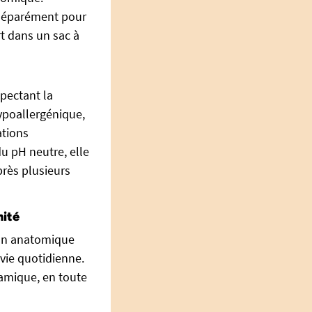
 séparément pour
rt dans un sac à
pectant la
ypoallergénique,
ations
du pH neutre, elle
rès plusieurs
nité
tion anatomique
vie quotidienne.
namique, en toute