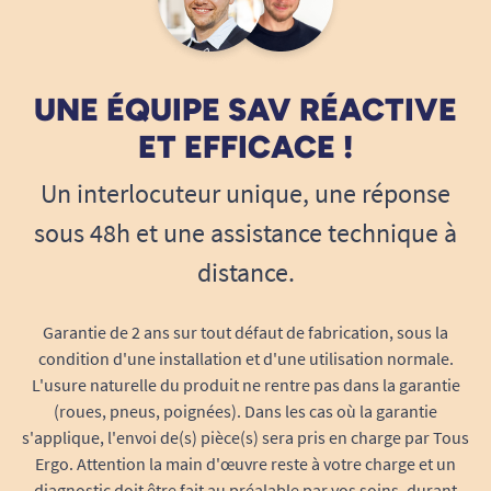
où efficacité, discrétion et respect de l’intimité
comptent.
UNE ÉQUIPE SAV RÉACTIVE
Indicateur d’humidité
: il devient simple de
repérer le besoin de changement, évitant
ET EFFICACE !
les vérifications invasives
Un interlocuteur unique, une réponse
Languette de fermeture
: facilite
l’élimination hygiénique du produit usagé,
sous 48h et une assistance technique à
pour des soins en toute propreté
distance.
Coutures déchirables
: pour retirer le slip
sans effort, même en cas de perte de
Garantie de 2 ans sur tout défaut de fabrication, sous la
mobilité
condition d'une installation et d'une utilisation normale.
Une aide précieuse pour préserver la
L'usure naturelle du produit ne rentre pas dans la garantie
dignité et l’autonomie
(roues, pneus, poignées). Dans les cas où la garantie
Offrez-vous ou à vos proches une solution qui
s'applique, l'envoi de(s) pièce(s) sera pris en charge par Tous
favorise la confiance, limite les anxiétés liées aux
Ergo. Attention la main d'œuvre reste à votre charge et un
fuites et respecte la vie privée. Parfait pour les
diagnostic doit être fait au préalable par vos soins, durant