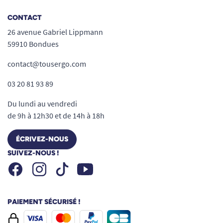
Tour de taille : 120-160 cm
CONTACT
Absorption : 2000 ml
26 avenue Gabriel Lippmann
Poids : 97 g
59910 Bondues
contact@tousergo.com
Pourquoi choisir ce produit chez
nous ?
03 20 81 93 89
Échantillon gratuit :
testez ce slip
Du lundi au vendredi
absorbant sans engagement avant de
de 9h à 12h30 et de 14h à 18h
commander en plus grande quantité,
choisissez le produit vraiment fait pour
ÉCRIVEZ-NOUS
vous.
SUIVEZ-NOUS !
Facebook
Instagram
Youtube
Tiktok
Livraison rapide et discrète
: colis neutre,
en 24-48 h, pour préserver votre
confidentialité.
PAIEMENT SÉCURISÉ !
Conseils personnalisés
: notre équipe