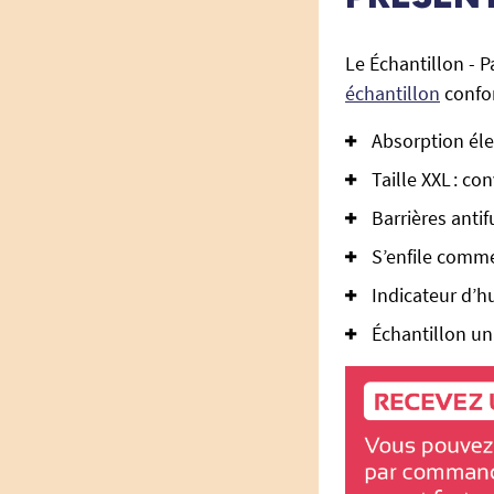
Le Échantillon - 
échantillon
confor
Absorption élev
Taille XXL : co
Barrières anti
S’enfile comm
Indicateur d’h
Échantillon un