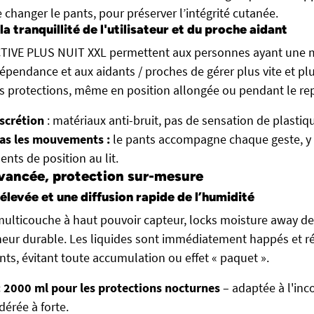
 changer le pants, pour préserver l’intégrité cutanée.
a tranquillité de l'utilisateur et du proche aidant
CTIVE PLUS NUIT XXL permettent aux personnes ayant une m
dépendance et aux aidants / proches de gérer plus vite et pl
 protections, même en position allongée ou pendant le re
iscrétion
: matériaux anti-bruit, pas de sensation de plastiq
as les mouvements :
le pants accompagne chaque geste, y
nts de position au lit.
vancée, protection sur-mesure
élevée et une diffusion rapide de l’humidité
ulticouche à haut pouvoir capteur, locks moisture away de
cheur durable. Les liquides sont immédiatement happés et r
nts, évitant toute accumulation ou effet « paquet ».
: 2000 ml pour les protections nocturnes
– adaptée à l'inc
dérée à forte.