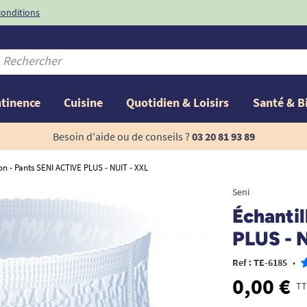
conditions
-10%
avec le code
ntinence
Cuisine
Quotidien & Loisirs
Santé & B
Besoin d'aide ou de conseils ?
03 20 81 93 89
on - Pants SENI ACTIVE PLUS - NUIT - XXL
Seni
Échantil
PLUS - 
Ref : TE-6185
•
0,00 €
TT