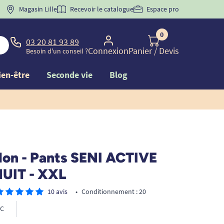
 "
BIENVENUE
Magasin Lille
" pour
la 1ère commande d'incontinence
Recevoir le catalogue
Espace pro
0
03 20 81 93 89
Connexion
Panier
/ Devis
Besoin d'un conseil ?
ien-être
Seconde vie
Blog
lon - Pants SENI ACTIVE
NUIT - XXL
10 avis
•
Conditionnement : 20
C