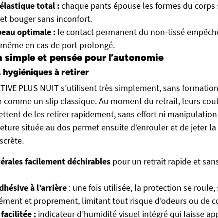
lastique total :
chaque pants épouse les formes du corps
et bouger sans inconfort.
peau optimale :
le contact permanent du non-tissé empêch
 même en cas de port prolongé.
n simple et pensée pour l’autonomie
r, hygiéniques à retirer
IVE PLUS NUIT s’utilisent très simplement, sans formation pa
ler comme un slip classique. Au moment du retrait, leurs cou
tent de les retirer rapidement, sans effort ni manipulation 
eture située au dos permet ensuite d’enrouler et de jeter la
scrète.
érales facilement déchirables
pour un retrait rapide et san
hésive à l’arrière
: une fois utilisée, la protection se roule,
sément et proprement, limitant tout risque d’odeurs ou de c
facilitée :
indicateur d’humidité visuel intégré qui laisse ap