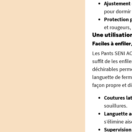
Ajustement é
pour dormir 
Protection 
et rougeurs,
Une utilisatio
Faciles à enfile
Les Pants SENI ACT
suffit de les enfi
déchirables permet
languette de ferm
façon propre et di
Coutures lat
souillures.
Languette ad
s’élimine ai
Supervision 