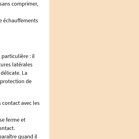
 sans comprimer,
e échauffements
rticulière : il
tures latérales
délicate. La
 protection de
s contact avec les
 se ferme et
ontact.
paraître quand il