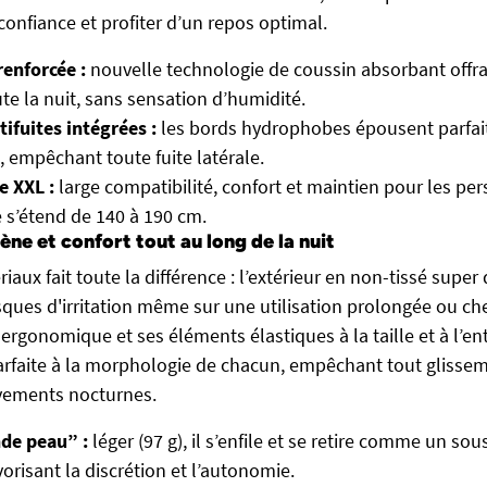
confiance et profiter d’un repos optimal.
enforcée :
nouvelle technologie de coussin absorbant offra
te la nuit, sans sensation d’humidité.
tifuites intégrées :
les bords hydrophobes épousent parfait
, empêchant toute fuite latérale.
e XXL :
large compatibilité, confort et maintien pour les pe
e s’étend de 140 à 190 cm.
ène et confort tout au long de la nuit
iaux fait toute la différence : l’extérieur en non-tissé super
isques d'irritation même sur une utilisation prolongée ou c
 ergonomique et ses éléments élastiques à la taille et à l’e
rfaite à la morphologie de chacun, empêchant tout glisse
vements nocturnes.
nde peau” :
léger (97 g), il s’enfile et se retire comme un s
vorisant la discrétion et l’autonomie.