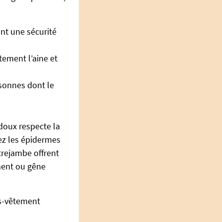
nt une sécurité
ement l’aine et
rsonnes dont le
 doux respecte la
hez les épidermes
ntrejambe offrent
ment ou gêne
ous-vêtement