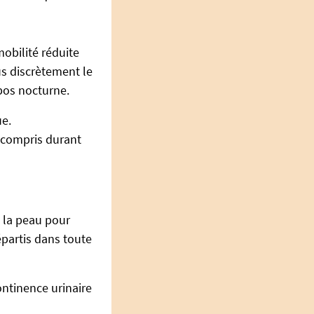
obilité réduite
us discrètement le
pos nocturne.
ue.
 compris durant
 la peau pour
épartis dans toute
ontinence urinaire