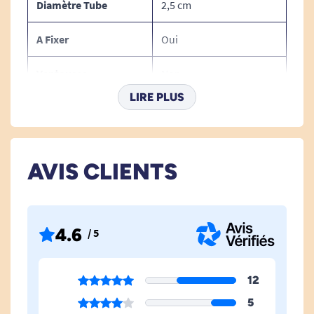
Diamètre Tube
2,5 cm
A Fixer
Oui
Ventouses
Non
LIRE PLUS
Télescopique
Non
Degagement Mural
3,5 cm
AVIS CLIENTS
Visserie Incluse
Non
4.6
/ 5
12
5