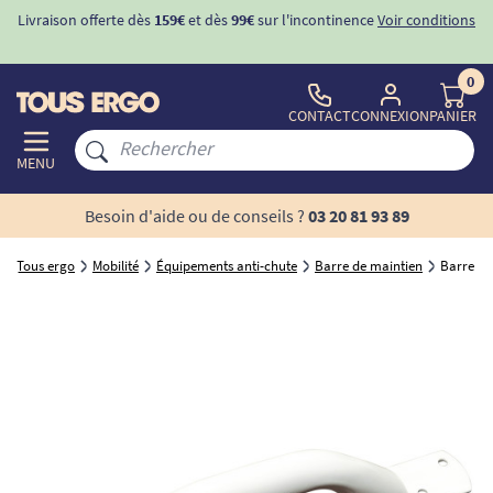
Livraison offerte dès
159€
et dès
99€
sur l'incontinence
Voir conditions
0
CONTACT
CONNEXION
PANIER
MENU
Besoin d'aide ou de conseils ?
03 20 81 93 89
Tous ergo
Mobilité
Équipements anti-chute
Barre de maintien
Barre d'