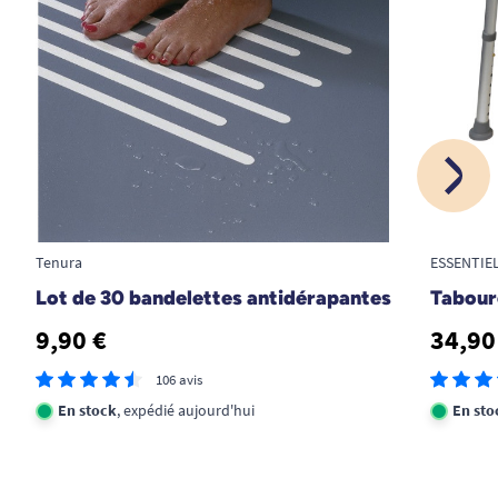
satisait de la reception
J. BERNARD
18/11/2024
conforme à mes attentes
G. K
Tenura
ESSENTIE
1
2
3
4
Lot de 30 bandelettes antidérapantes
Taboure
9,90 €
34,90
106 avis
En stock
, expédié aujourd'hui
En sto