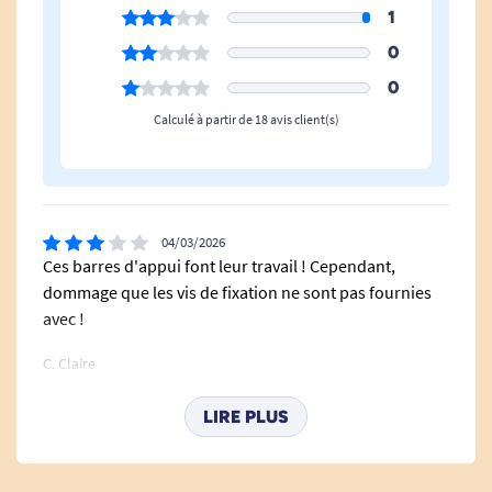
1
0
0
Calculé à partir de 18 avis client(s)
04/03/2026
Ces barres d'appui font leur travail ! Cependant,
dommage que les vis de fixation ne sont pas fournies
avec !
C. Claire
Bonjour, Merci d'avoir pris le temps de partager votre
LIRE PLUS
avis. En effet, sur ce produit la visserie n'est pas fournie.
Cordialement. L’équipe tousergo
Tous Ergo