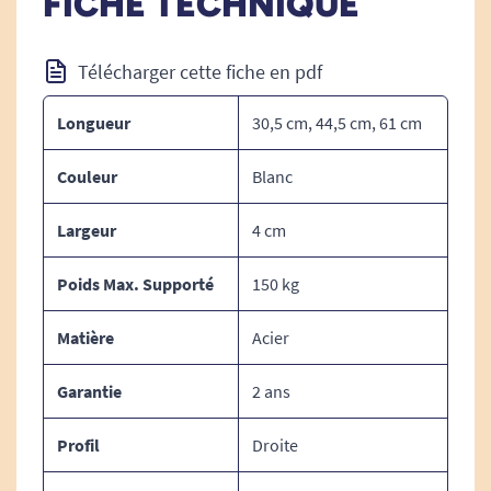
FICHE TECHNIQUE
DIMENSIONS :
Télécharger cette fiche en pdf
Longueur de préhension : 30,5 ; 44,5 ou 61 cm
(compte + 12 cm en longueur totale avec les
Longueur
30,5 cm, 44,5 cm, 61 cm
extrémités plates)
Couleur
Blanc
Largeur
4 cm
Poids Max. Supporté
150 kg
Matière
Acier
Garantie
2 ans
Profil
Droite