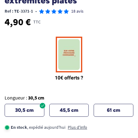
extrémités plates
Ref : TE-3371-1
•
18 avis
4,90 €
TTC
Longueur :
30,5 cm
30,5 cm
45,5 cm
61 cm
En stock
, expédié aujourd'hui
Plus d'info