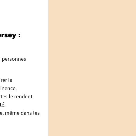
rsey :
es personnes
irer la
tinence.
tes le rendent
té.
le, même dans les