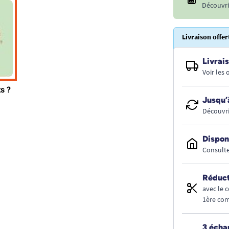
Découvri
Livraison offer
Livrais
Voir les
Jusqu’
Découvri
Dispon
Consulte
Réduct
avec le 
1ère co
3 écha