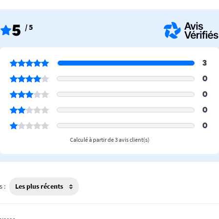
5
/ 5
3
0
0
0
0
Calculé à partir de 3 avis client(s)
s :