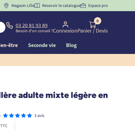
 "
BIENVENUE
Magasin Lille
" pour
la 1ère commande d'incontinence
Recevoir le catalogue
Espace pro
0
03 20 81 93 89
Connexion
Panier
/ Devis
Besoin d'un conseil ?
ien-être
Seconde vie
Blog
lère adulte mixte légère en
•
3 avis
TTC