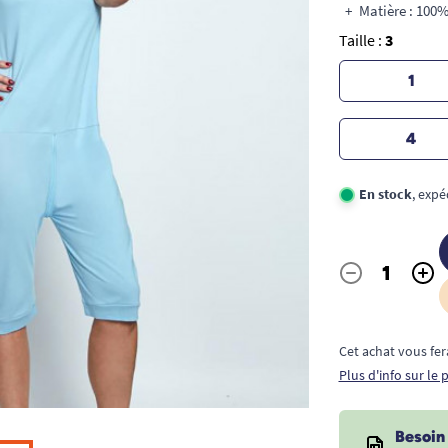
Matière : 100
Taille :
3
1
4
En stock
, expé
-
+
Quantité
Cet achat vous fer
Plus d'info sur le
Besoin 