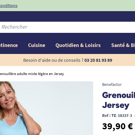
conditions
-10%
avec le code
ntinence
Cuisine
Quotidien & Loisirs
Santé & B
Besoin d'aide ou de conseils ?
03 20 81 93 89
enouillère adulte mixte légère en Jersey
Benefactor
Grenouil
Jersey
Ref : TE-18337-3
39,90 €