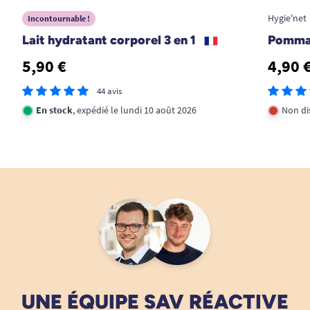
Hygie'net
Incontournable !
Lait hydratant corporel 3 en 1
Pommad
5,90 €
4,90 
44 avis
En stock
, expédié le lundi 10 août 2026
Non di
UNE ÉQUIPE SAV RÉACTIVE