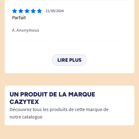
21/09/2024
Parfait
A. Anonymous
10/04/2023
très bien ; aimerais un format 1/2
LIRE PLUS
A. Anonymous
05/03/2023
UN PRODUIT DE LA MARQUE
Léger rétrécissement au séchage
CAZYTEX
Découvrez tous les produits de cette marque de
A. Anonymous
notre catalogue
05/02/2023