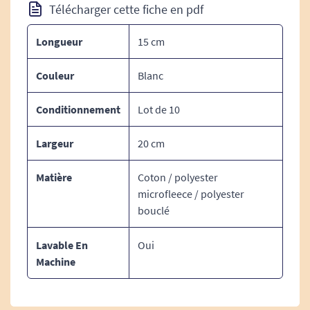
DIMENSIONS :
Télécharger cette fiche en pdf
15 x 20 cm
Longueur
15 cm
Couleur
Blanc
MATIERE :
Conditionnement
Lot de 10
Face A : polyester microfleece
Largeur
20 cm
Face B : 90% coton et 10% polyester bouclé
Matière
Coton / polyester
microfleece / polyester
bouclé
ENTRETIEN :
Lavage à 40° en machine (60° en cas de maladie)
Lavable En
Oui
Machine
Séchage en machine à température modérée
Possibilité de repassage (non nécessaire)