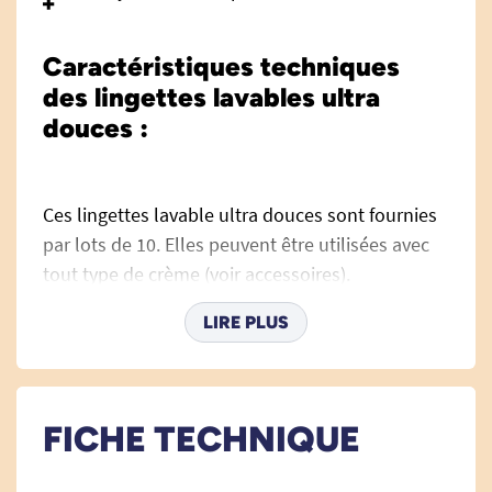
Caractéristiques techniques
des lingettes lavables ultra
douces :
Ces lingettes lavable ultra douces sont fournies
par lots de 10. Elles peuvent être utilisées avec
tout type de crème (voir accessoires).
Un coté de cette lingette est très doux et est en
LIRE PLUS
microfleece. L’autre côté est plus « rugueux » et
est en coton et polyester bouclé, ce qui est plus
pratique pour nettoyer la matière fécale.
FICHE TECHNIQUE