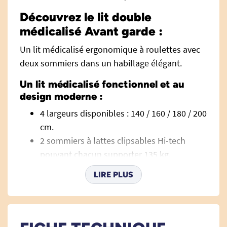
Découvrez le lit double
médicalisé Avant garde :
Un lit médicalisé ergonomique à roulettes avec
deux sommiers dans un habillage élégant.
Un lit médicalisé fonctionnel et au
design moderne :
4 largeurs disponibles : 140 / 160 / 180 / 200
cm.
2 sommiers à lattes clipsables Hi-tech
pouvant chacun supporter 135 kg.
Relève buste électrique
.
LIRE PLUS
Relève jambe électrique
à plicatures.
Hauteur réglable électrique
de 29 à 82 cm.
Deux télécommandes verrouillables
réglant chacune un sommier.