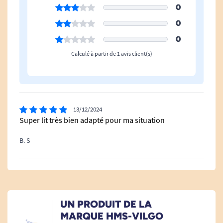
0
Bariatrique
Oui
0
Relève Jambe Électrique À
Oui
0
Plicature
Calculé à partir de 1 avis client(s)
Proclive/déclive
Non
Type De Sommier
Double
13/12/2024
Hauteur Minimale
29 cm
Super lit très bien adapté pour ma situation
B. S
Hauteur Maximale
82 cm
Pour le choix des coloris, vous serez contactés
par mail après le passage de la commande. Si
UN PRODUIT DE LA
vous choisissez d'ajouter une potence d'angle et
MARQUE HMS-VILGO