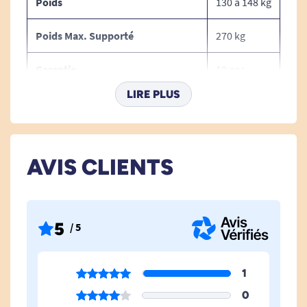
Poids
130 à 148 kg
installer dans le futur.
Poids Max. Supporté
270 kg
Garantie
10 ans
LIRE PLUS
Largeur Hors Tout
149 à 209
cm
Diamètre Roues
10 cm
AVIS CLIENTS
Alzheimer
Non
Avec Roulettes
Oui
5
/ 5
Nombre De Roues
4
1
Hauteur Réglable
Oui
0