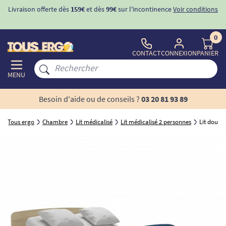
ditions
-10%
avec le code "
BIENVENUE
" pour
la 1ère commande
d'incontinence
0
CONTACT
CONNEXION
PANIER
MENU
Besoin d'aide ou de conseils ?
03 20 81 93 89
Tous ergo
Chambre
Lit médicalisé
Lit médicalisé 2 personnes
Lit doubl