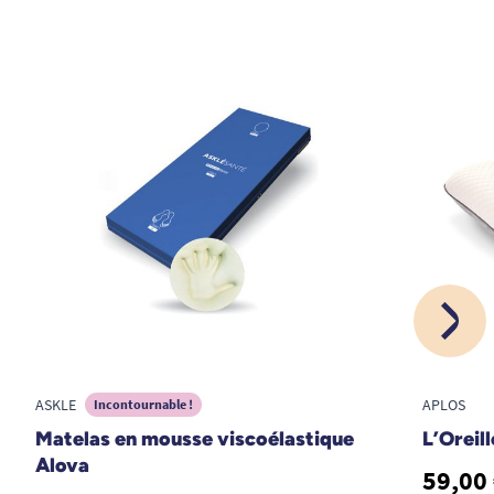
ASKLE
APLOS
Incontournable !
Matelas en mousse viscoélastique
L’Oreil
Alova
59,00