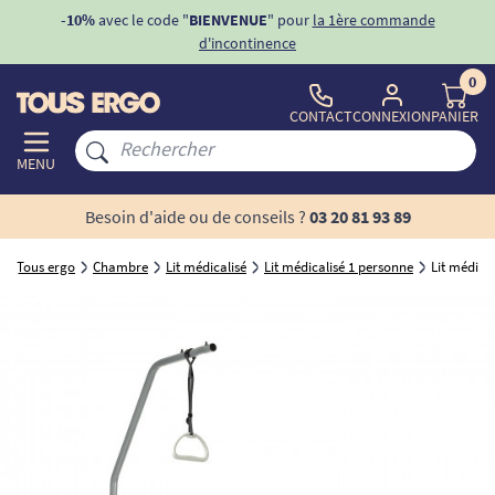
ons
-10%
avec le code "
BIENVENUE
" pour
la 1ère commande
d'incontinence
0
CONTACT
CONNEXION
PANIER
MENU
Besoin d'aide ou de conseils ?
03 20 81 93 89
Tous ergo
Chambre
Lit médicalisé
Lit médicalisé 1 personne
Lit médical