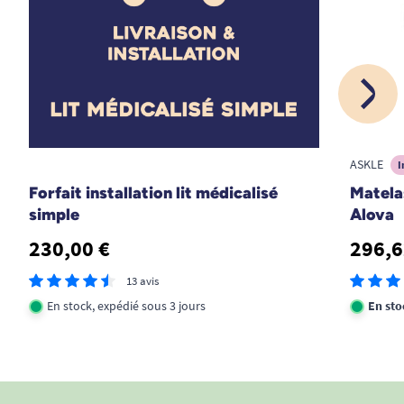
ASKLE
I
Forfait installation lit médicalisé
Matela
simple
Alova
230,00 €
296,6
13 avis
En stock, expédié sous 3 jours
En sto