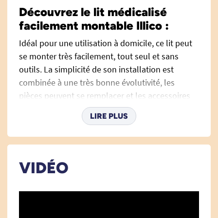
Découvrez le lit médicalisé
facilement montable Illico :
Idéal pour une utilisation à domicile, ce lit peut
se monter très facilement, tout seul et sans
outils. La simplicité de son installation est
combinée à une très bonne évolutivité, les
pièces peuvent se remplacer et les accessoires
être ajoutés rapidement.
LIRE PLUS
Un lit médicalisé simple et confortable
:
VIDÉO
Hauteur électrique variable
de 29 cm à 82
cm pour faciliter les transferts au
quotidien.
Relève
buste électrique.