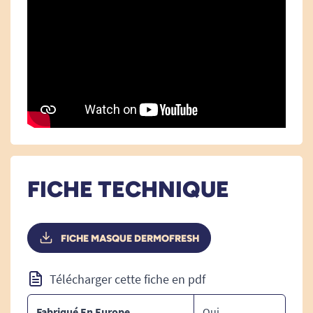
Lorsqu’il est utilisé, le masque doit être
accompagné de l’application stricte des
consignes d’hygiène et gestes barrière ci-
dessous :
- lavage des mains et friction hydro-
alcoolique,
- règles de distanciation sociale,
- utilisation de mouchoirs à usage unique.
FICHE TECHNIQUE
Règles d’entretien du masque lavable :
FICHE MASQUE DERMOFRESH
- Une fois utilisé, le masque doit être retiré,
Télécharger cette fiche en pdf
stocké dans un sachet jetable
- Lavage à l’eau chaude et au savon sans
Fabriqué En Europe
Oui