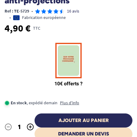
anti-projections
Ref : TE-5729
•
16 avis
•
Fabrication européenne
4,90 €
TTC
En stock
, expédié demain
Plus d'info
AJOUTER AU PANIER
-
+
Quantité
DEMANDER UN DEVIS