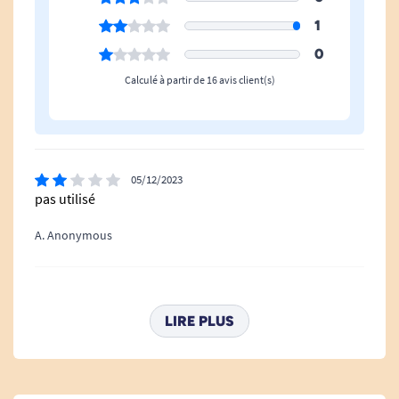
Tencel imperméable avec membrane en
1
PU inséré
0
Calculé à partir de 16 avis client(s)
COULEUR :
Selon arrivage
05/12/2023
pas utilisé
Voir nos autres produits d'hygiène
A. Anonymous
20/02/2021
Parfait
LIRE PLUS
A. Anonymous