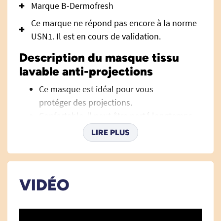
Marque B-Dermofresh
Ce marque ne répond pas encore à la norme
USN1. Il est en cours de validation.
Description du masque tissu
lavable anti-projections
Ce masque est idéal pour vous
protéger des projections.
Confortable, il peut être porté longtemps
sans gêner.
LIRE PLUS
Le masque peut être utilisé pendant une
durée de 4h. Le masque est personnel et
individuel.
VIDÉO
Il est lavable: Pour le désinfecter il vous
suffit de le plonger 3 min dans l'eau
bouillant