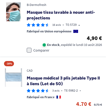
B-Dermofresh
Masque tissu lavable à nouer anti-
projections
•
•
TE-5729
16 avis
Fabriqué en Union européenne
4,90 €
En stock
, expédié le lundi 10 août 2026
Comparer
-30%
CAD
Masque médical 3 plis jetable Type II
à liens (Lot de 50)
•
TE-5982-2
•
3 avis
Fabriqué en France
4,70 €
6,71 €