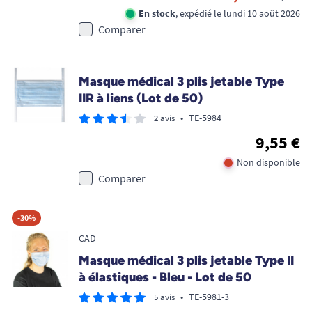
En stock
, expédié le lundi 10 août 2026
Comparer
Masque médical 3 plis jetable Type
IIR à liens (Lot de 50)
•
TE-5984
2 avis
9,55 €
Non disponible
Comparer
-30%
CAD
Masque médical 3 plis jetable Type II
à élastiques - Bleu - Lot de 50
•
TE-5981-3
5 avis