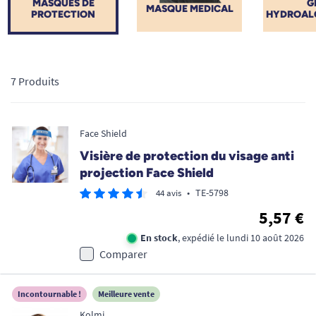
MASQUES DE
G
MASQUE MEDICAL
PROTECTION
HYDROAL
7 Produits
Face Shield
Visière de protection du visage anti
projection Face Shield
•
TE-5798
44 avis
5,57 €
En stock
, expédié le lundi 10 août 2026
Comparer
Incontournable !
Meilleure vente
Kolmi