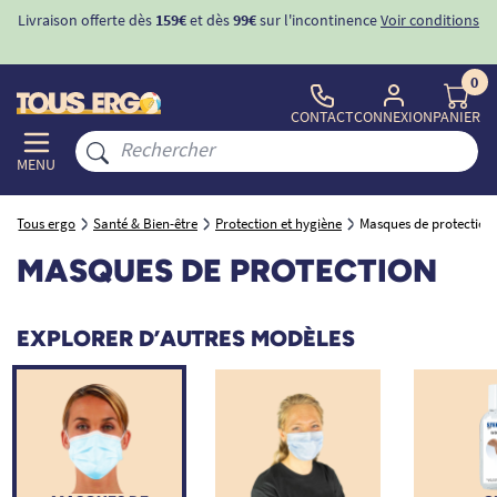
Livraison offerte dès
159€
et dès
99€
sur l'incontinence
Voir conditions
0
CONTACT
CONNEXION
PANIER
MENU
Tous ergo
Santé & Bien-être
Protection et hygiène
Masques de protection
MASQUES DE PROTECTION
EXPLORER D’AUTRES MODÈLES