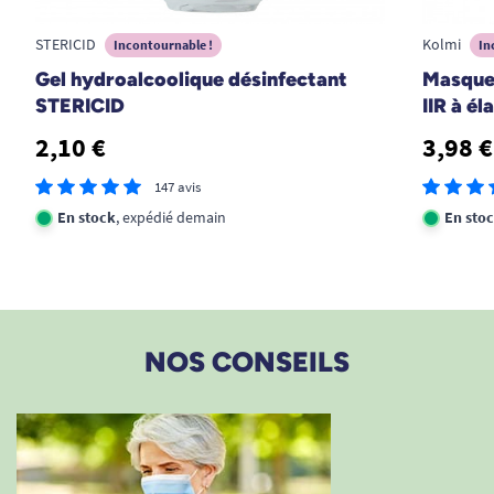
Tous Ergo
STERICID
Kolmi
Incontournable !
In
Gel hydroalcoolique désinfectant
Masque 
1
2
3
9
STERICID
IIR à él
2,10 €
3,98 €
147 avis
En stock
, expédié demain
En sto
NOS CONSEILS