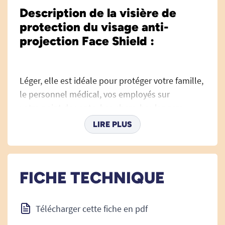
Description de la visière de
protection du visage anti-
projection Face Shield :
Léger, elle est idéale pour protéger votre famille,
le personnel médical, vos employés sur
votre point de vente, bouchers, boulangers,
supermarchés, magasins etc.
LIRE PLUS
Réutilisable, Il est doté d'une visière en plastique
pour un nettoyage plus pratique.
FICHE TECHNIQUE
Des élastiques sont rivetés sur les côtés pour
vous garantir un excellent maintien sur le visage
en fixant le masque sur le front.
Télécharger cette fiche en pdf