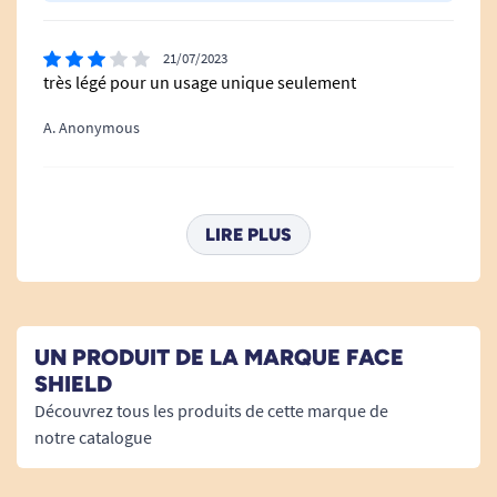
21/07/2023
très légé pour un usage unique seulement
A. Anonymous
29/03/2021
Conforme à l'attente
LIRE PLUS
A. Anonymous
01/12/2020
UN PRODUIT DE LA MARQUE FACE
Pratique. Juste faire attention à ôter le film protecteur
SHIELD
de la visière.
Découvrez tous les produits de cette marque de
notre catalogue
A. Anonymous