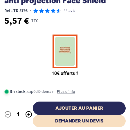
anti projection Face Shield
Ref : TE-5798
•
44 avis
5,57 €
TTC
En stock
, expédié demain
Plus d'info
AJOUTER AU PANIER
-
+
Quantité
DEMANDER UN DEVIS