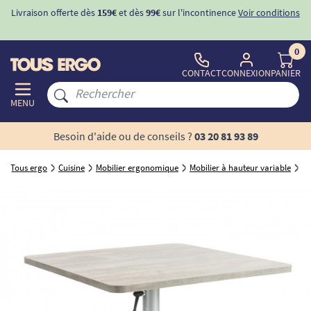
conditions
-10%
avec le code "
BIENVENUE
" pour
la 1ère commande
d'incontinence
0
CONTACT
CONNEXION
PANIER
MENU
Besoin d'aide ou de conseils ?
03 20 81 93 89
Tous ergo
Cuisine
Mobilier ergonomique
Mobilier à hauteur variable
Ta