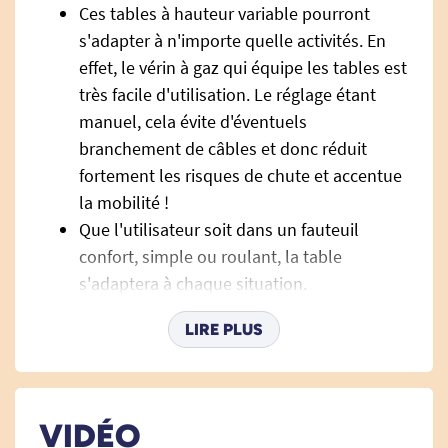
Ces tables à hauteur variable pourront
s'adapter à n'importe quelle activités. En
effet, le vérin à gaz qui équipe les tables est
très facile d'utilisation. Le réglage étant
manuel, cela évite d'éventuels
branchement de câbles et donc réduit
fortement les risques de chute et accentue
la mobilité !
Que l'utilisateur soit dans un fauteuil
confort, simple ou roulant, la table
s'adaptera à chaque situation.
Pour un maximum de sécurité, une poignée
LIRE PLUS
de stabilisation et de verrouillage est
présente sur chaque table. Elle permet de
sécuriser le plateau une fois que la hauteur
souhaitée aura été réglée.
VIDÉO
La table est disponible dans 4 formes