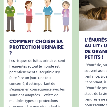
L’ÉNURÉSI
COMMENT CHOISIR SA
AU LIT :
PROTECTION URINAIRE
DE GRAN
?
PETITS !
Les risques de fuites urinaires sont
L’énurésie, ou 
fréquentes et tout le monde est
souvent associ
potentiellement susceptible d'y
l’enfance, à d
faire face un jour. Une fois
Cependant, il 
concerné, il est important de
L’énurésie peu
s'équiper en conséquence avec les
stade de la vi
solutions adaptées. Il existe de
l’énurésie ne
multiples types de protections
pour l’adulte 
urinaires, chacune répondant à