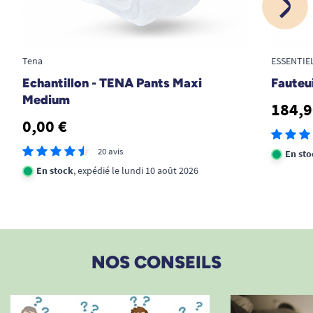
Tena
ESSENTIE
Echantillon - TENA Pants Maxi
Fauteu
Medium
184,9
0,00 €
20 avis
En sto
En stock
, expédié le lundi 10 août 2026
NOS CONSEILS