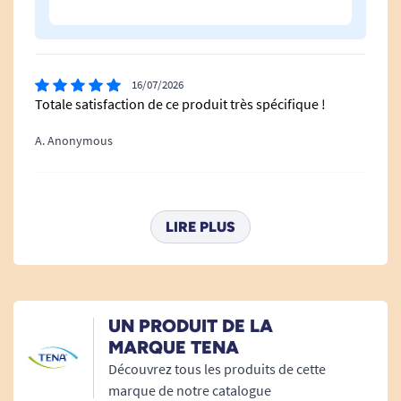
16/07/2026
Totale satisfaction de ce produit très spécifique !
A. Anonymous
24/09/2025
Bonne contention
LIRE PLUS
A. Alina
11/06/2025
UN PRODUIT DE LA
Produit correspondant bien aux critères demandés
MARQUE TENA
Découvrez tous les produits de cette
L. Marie
marque de notre catalogue