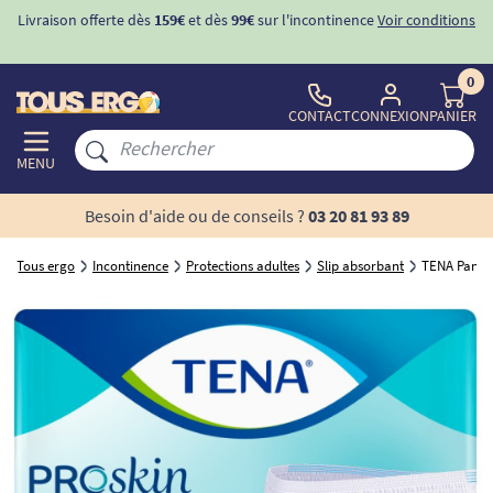
r conditions
-10%
avec le code "
BIENVENUE
" pour
la 1ère commande
d'incontinence
0
CONTACT
CONNEXION
PANIER
MENU
Besoin d'aide ou de conseils ?
03 20 81 93 89
Tous ergo
Incontinence
Protections adultes
Slip absorbant
TENA Pants