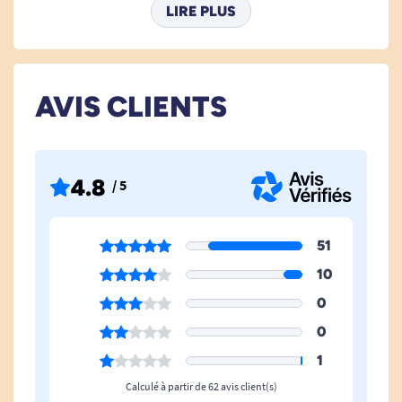
LIRE PLUS
Type De Change
Slip absorbant
Indicateur
Non
D'humidité
AVIS CLIENTS
Utilisation Des Wc
De temps en temps, Non,
Oui
4.8
/ 5
Taille Incontinence
Taille M
51
10
0
0
1
Calculé à partir de 62 avis client(s)