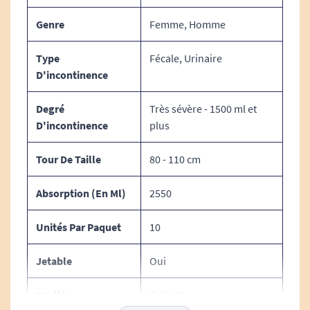
Genre
Femme, Homme
Type
Fécale, Urinaire
D'incontinence
Degré
Très sévère - 1500 ml et
D'incontinence
plus
Tour De Taille
80 - 110 cm
Voir tous les produits Tena.
Absorption (en Ml)
2550
Voir tous les produits Tena Pants.
Unités Par Paquet
10
Voir tous les produits pour m'aider à gérer mes
problèmes d'incontinence.
Jetable
Oui
Modèle
Taille M