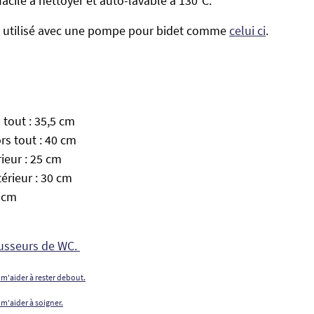
 facile à nettoyer et auto-lavable à 130°C.
re utilisé avec une pompe pour bidet comme
celui ci
.
 tout : 35,5 cm
s tout : 40 cm
rieur : 25 cm
érieur : 30 cm
0 cm
ausseurs de WC.
 m'aider à rester debout.
 m'aider à soigner.