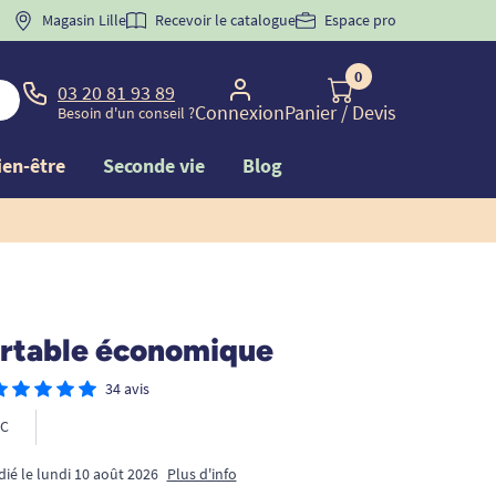
 "
BIENVENUE
Magasin Lille
" pour
la 1ère commande d'incontinence
Recevoir le catalogue
Espace pro
0
03 20 81 93 89
Connexion
Panier
/ Devis
Besoin d'un conseil ?
ien-être
Seconde vie
Blog
ortable économique
34 avis
C
dié le lundi 10 août 2026
Plus d'info