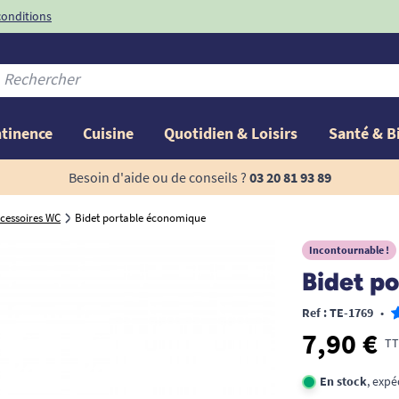
conditions
-10%
avec le code
ntinence
Cuisine
Quotidien & Loisirs
Santé & B
Besoin d'aide ou de conseils ?
03 20 81 93 89
cessoires WC
Bidet portable économique
Incontournable !
Bidet p
Ref : TE-1769
•
7,90 €
TT
En stock
, expé